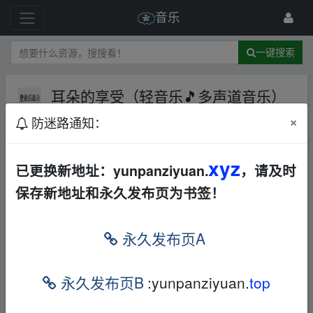
音乐
一键搜索
耳朵的享受（轻音乐🎵多声道音乐）
AL
×
防迷路通知：
90 级
2022-3-19
小棉袄
xyz
已更换新地址：yunpanziyuan.
，请及时
保存新地址和永久发布页为书签！
_fr▁om w_ww.y un pan▪zi‥yu an.xy z
永久发布页A
本帖含有隐藏内容，请您
回复
后查看
永久发布页B
:yunpanziyuan.
top
_fr▁om w_ww.y un pan▪zi‥yu an.xy z