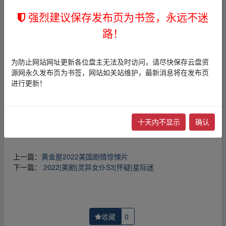
强烈建议保存发布页为书签，永远不迷
免责声明
路！
1，本站所有内容均为站内网盘爱好者分享发布的网盘链接
介绍展示帖子，
本站不存储任何实质资源数据
。
2，本文内容仅代表作者本人观点，不代表本网站立场，作
为防止网站网址更新各位盘主无法及时访问，请尽快保存云盘资
者文责自负。
源网永久发布页为书签，网站如关站维护，最新消息将在发布页
3，本文内所有链接指向的云盘网盘资源，其版权归版权方
进行更新！
所有！其实际管理权为帖子发布者所有，本站无法操作相
关资源。
4，如您认为本站任何介绍帖侵犯了您的合法版权，请点击
版权投诉
进行投诉，我们将在确认本文链接指向的资源存
十天内不显示
确认
在侵权后，立即删除相关介绍帖子！
上一篇：
黄金屋2022美国剧情惊悚片
下一篇：
2022|美剧|灵异女仆S3|怀疑|星际迷
收藏
0