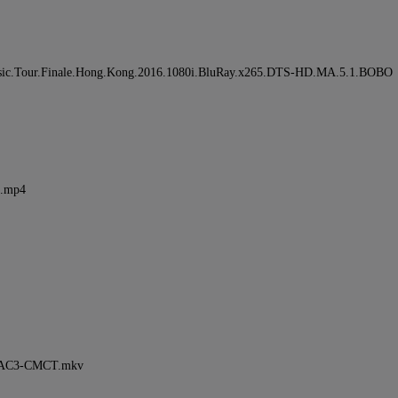
r.Finale.Hong.Kong.2016.1080i.BluRay.x265.DTS-HD.MA.5.1.BOBO
.mp4
C3-CMCT.mkv