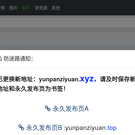
教育
图片
音乐
求资源
其他
防迷路通知：
合集
xyz
已更换新地址：yunpanziyuan.
，请及时保存
地址和永久发布页为书签！
永久发布页A
永久发布页B
:yunpanziyuan.
top