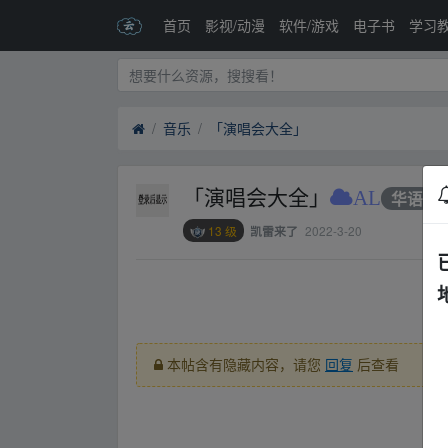
首页
影视/动漫
软件/游戏
电子书
学习
音乐
「演唱会大全」
「演唱会大全」
AL
华语
13 级
2022-3-20
凯雷来了
fr om w_ww.y‥un‥pan▂zi▪yu an.xy▂z
本帖含有隐藏内容，请您
回复
后查看
fr om w_ww.y‥un‥pan▂zi▪yu an.xy▂z