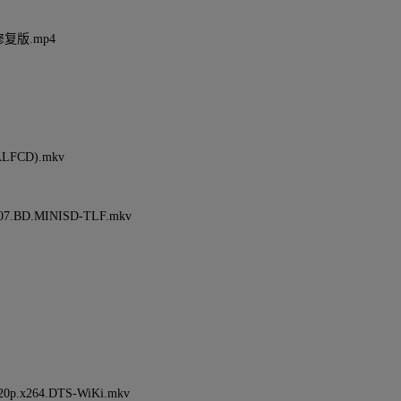
复版.mp4
FCD).mkv
07.BD.MINISD-TLF.mkv
0p.x264.DTS-WiKi.mkv