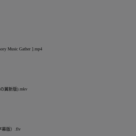
usic Gather ].mp4
の翼新版).mkv
幕版）.flv