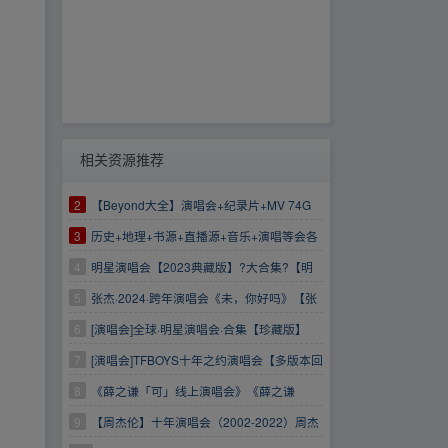
相关资源推荐
2
【Beyond大全】演唱会+纪录片+MV 74G
3
历史+地理+书源+直播源+音乐+演唱等会各
种大全
4
明星演唱会【2023典藏版】?大合集?【明
星演唱会】【明星】【演唱会】【明星演唱会】
5
张杰·2024·跨年演唱会《未，你好吗》【张
杰演唱会】成都张杰演唱会
6
[演唱会]全球·明星演唱会·合集【珍藏版】
7
[演唱会]TFBOYS十年之约演唱会【多版本回
放】
8
《薛之谦「可」线上演唱会》《薛之谦
「可」线上演唱会》
9
【周杰伦】十年演唱会（2002-2022）周杰