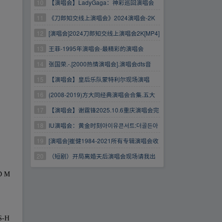
伦演唱会
10
【演唱会】LadyGaga：神彩巡回演唱会
(2024)美国音乐真人秀3集全
11
《刀郎知交线上演唱会》2024演唱会-2K
资源-国语中字
12
[演唱会]2024刀郎知交线上演唱会2K[MP4]
13
王菲-1995年演唱会-最精彩的演唱会
Flac【565.4MB】
14
张国荣.-.[2000热情演唱会].演唱会dts音
轨.mkv豆瓣9.8！
15
【演唱会】皇后乐队蒙特利尔现场演唱
会.2024.英语中字.1080P
16
(2008-2019)方大同经典演唱会合集.五大
经典演唱会蓝光高清.LIVE现场版
17
【演唱会】谢霆锋2025.10.6重庆演唱会完
整版体积2.25G
18
IU演唱会：黄金时刻아이유콘서트:더골든아
워(2023)【演唱会】
19
[演唱会]崔健1984-2021所有专辑演唱会收
录【MP3/FLAC格式无损资源】
20
（短剧）开局离婚天后演唱会现场请我出
道79集天后演唱会现场请我出道
D M
S-H