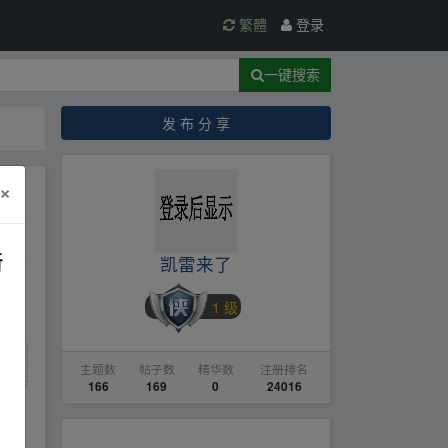
繁體
登录
一键搜索
发 布 分 享
×
新
凯雷来了
1 级
主题数
帖子数
精华数
注册排名
166
169
0
24016