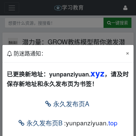
学习教育
一键搜索
潜力量：GROW教练模型帮你激发潜
能
夸克网盘
音视频
×
防迷路通知：
11 级
2024-7-12
收集不易，拿走吱一声可以吗
xyz
已更换新地址：yunpanziyuan.
，请及时
潜力量：GROW教练模型帮你激发潜能
保存新地址和永久发布页为书签！
本帖含有隐藏内容，请您
回复
后查看
永久发布页A
免责声明
永久发布页B
:yunpanziyuan.
top
1，本站所有内容均为站内网盘爱好者分享发布的网盘链接
介绍展示帖子，
本站不存储任何实质资源数据
。