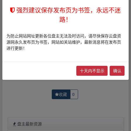
2，本文内容仅代表作者本人观点，不代表本网站立场，作
者文责自负。
强烈建议保存发布页为书签，永远不迷
3，本文内所有链接指向的云盘网盘资源，其版权归版权方
路！
所有！其实际管理权为帖子发布者所有，本站无法操作相
关资源。
4，如您认为本站任何介绍帖侵犯了您的合法版权，请点击
为防止网站网址更新各位盘主无法及时访问，请尽快保存云盘资
版权投诉
进行投诉，我们将在确认本文链接指向的资源存
源网永久发布页为书签，网站如关站维护，最新消息将在发布页
在侵权后，立即删除相关介绍帖子！
进行更新！
上一篇：
2017.07哈佛经典谈判术（经典版）(美国
下一篇：
2017.07职场尤里卡
十天内不显示
确认
收藏
0
盘主最新资源