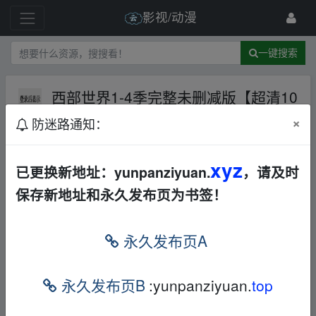
影视/动漫
一键搜索
西部世界1-4季完整未删减版【超清10
80P】【中英双字】
夸克网盘
欧美
×
防迷路通知：
科幻
战争
电视剧
65 级
2024-8-26
QFYS119
xyz
已更换新地址：yunpanziyuan.
，请及时
保存新地址和永久发布页为书签！
名称：
西部世界 第四季 Westworld Season 4
‥fr‥om w﹏ww.y
永久发布页A
un pan‥zi yu‥an.xy_z
又名：
西部世界最终季,西方极乐园(台)
‥fr‥om w﹏ww.y u
n pan‥zi yu‥an.xy_z
永久发布页B
:yunpanziyuan.
top
导演：
安德鲁·塞克利尔
‥fr‥om w﹏ww.y un pan‥zi yu‥
an.xy_z