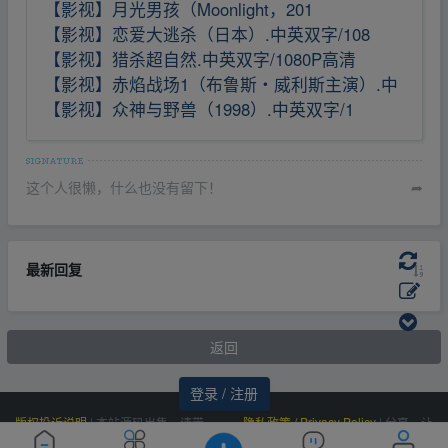
【影视】月光男孩（Moonlight，201
【影视】恋爱大逃杀（日本）.中英双字/108
【影视】猎杀超自然.中英双字/1080P高清
【影视】赤焰战场1（布鲁斯・威利斯主演）.中
【影视】众神与野兽（1998）.中英双字/1
这个人很懒，什么也没有留下！
➦
最新回复
返回
登录 / 注册
版权投诉说明
|
本站源码出售，请带
隐私政策 / Privacy Policy
|
分享，让
价邮箱联系，非诚勿扰！
资源更有价值！