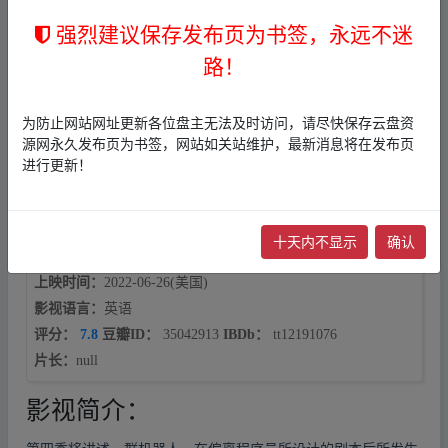
编剧：
乔纳森·诺兰,丽莎·乔伊,苏珊娜·鲁贝尔,乔丹·戈登伯格,
强烈建议保存发布页为书签，永远不迷
凯文·刘,艾莉森·沙普克,克里斯蒂娜·哈姆,Will Soodik,Alli Roc
路！
k,Matt Pitts,Wes Humphrey,Desa Larkin-Boutté
‥fr‥om w﹏w
w.y un pan‥zi yu‥an.xy_z
主演：
埃文·蕾切尔·伍德,坦迪·牛顿,杰弗里·怀特,亚伦·保尔,艾
为防止网站网址更新各位盘主无法及时访问，请尽快保存云盘资
德·哈里斯,詹姆斯·麦斯登,吴彦祖,曼尼·蒙塔纳,阿丽亚娜·德博
源网永久发布页为书签，网站如关站维护，最新消息将在发布页
斯,奥罗拉·佩里诺,吉姆·科迪·威廉姆斯,丽贝卡·拉迪西奇,Mayn
进行更新！
ard Bagang,Brandon Sklenar,Cronin Cullen,Masashi Ishizuka,Mate
o Montez
类型：
剧情,科幻,悬疑
十天内不显示
确认
制片地区：
美国
上映时间：
2022-06-26(美国)
影视语言：
英语
评分：
7.8
豆瓣ID：
35042913
IBDb：
tt12191076
片长：
null
影视简介：