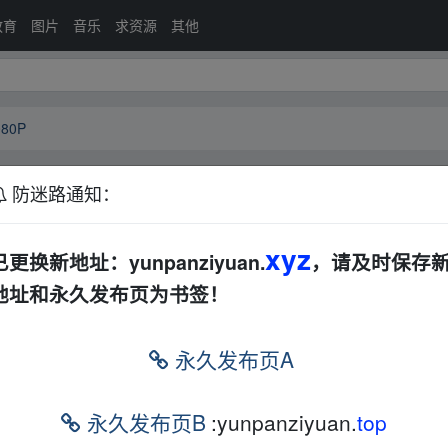
教育
图片
音乐
求资源
其他
80P
防迷路通知：
D1080P
百度网盘
夸克网盘
韩国
恐怖
xyz
已更换新地址：yunpanziyuan.
，请及时保存
地址和永久发布页为书签！
永久发布页A
永久发布页B
:yunpanziyuan.
top
om w_ww.y▁un﹏pan zi_yu▪an.xy‥z