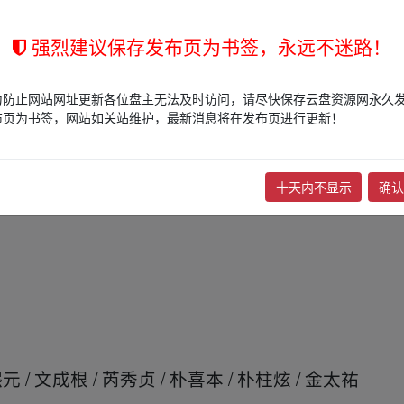
强烈建议保存发布页为书签，永远不迷路！
_ww.y▁un﹏pan zi_yu▪an.xy‥z
的“寂静计划”实验生物遭到释放，桥上所有灾难中
为防止网站网址更新各位盘主无法及时访问，请尽快保存云盘资源网永久
布页为书签，网站如关站维护，最新消息将在发布页进行更新！
标，所有人的生命危在旦夕。前往机场的安保室行政
前往现场的拖吊车司机（朱智勋 饰），以及负责“
人，他们为了寻找一线生机而孤军奋斗……
十天内不显示
确认
﹏fr、om w_w
元 / 文成根 / 芮秀贞 / 朴喜本 / 朴柱炫 / 金太祐