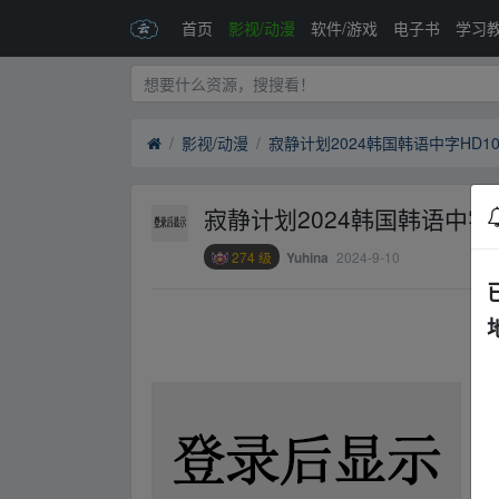
首页
影视/动漫
软件/游戏
电子书
学习
影视/动漫
寂静计划2024韩国韩语中字HD10
寂静计划2024韩国韩语中字H
274 级
2024-9-10
Yuhina
﹏fr、om w_ww.y▁un﹏pan zi_yu▪an.xy‥z
﹏fr、