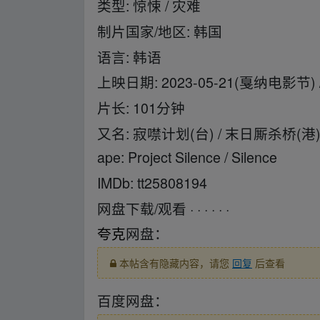
类型: 惊悚 / 灾难
制片国家/地区: 韩国
语言: 韩语
上映日期: 2023-05-21(戛纳电影节) / 
片长: 101分钟
又名: 寂噤计划(台) / 末日厮杀桥(港) / 사일런스
ape: Project Silence / Silence
IMDb: tt25808194
网盘下载/观看 · · · · · ·
夸克
网盘：
本帖含有隐藏内容，请您
回复
后查看
百度网盘：