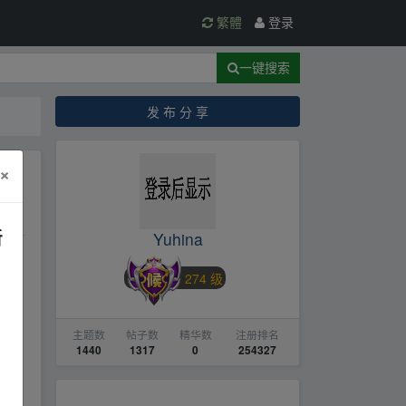
繁體
登录
一键搜索
发 布 分 享
×
新
Yuhina
274 级
主题数
帖子数
精华数
注册排名
1440
1317
0
254327