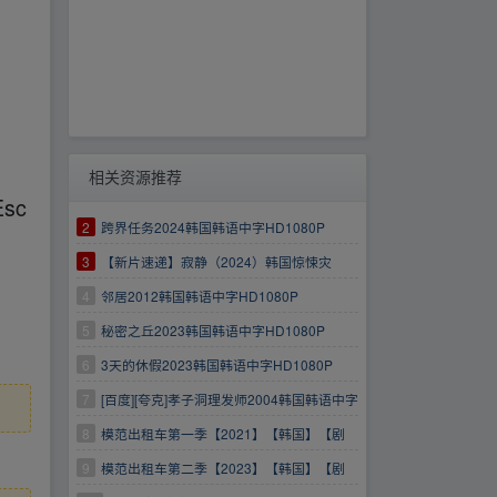
相关资源推荐
Esc
2
跨界任务2024韩国韩语中字HD1080P
3
【新片速递】寂静（2024）韩国惊悚灾
难.1080P韩语中字.李善均朱智勋
4
邻居2012韩国韩语中字HD1080P
5
秘密之丘2023韩国韩语中字HD1080P
6
3天的休假2023韩国韩语中字HD1080P
7
[百度][夸克]孝子洞理发师2004韩国韩语中字
HD1080P
8
模范出租车第一季【2021】【韩国】【剧
情】【HD1080P】【韩语中字】
9
模范出租车第二季【2023】【韩国】【剧