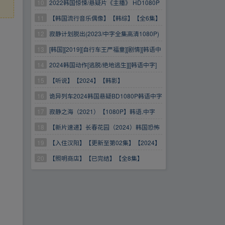
情】【HD1080P】【韩语中字】
10
2022韩国惊悚/悬疑片《主播》 HD1080P
韩语中字 千玗嬉主演
11
【韩国流行音乐偶像】【韩综】【全6集】
【已完结】【HD1080P】【韩语中字】【纪录
12
寂静计划脱出(2023/中字全集高清1080P)
片】
13
[韩国][2019][自行车王严福童][剧情][韩语中
字][HD1080P][MP4/2.87G]
14
2024韩国动作[逃脱/绝地逃生][[韩语中字]
[1080P][韩国大片]
15
【听说】【2024】【韩影】
【HD1080P】【韩语中字】【爱情/剧情】
16
诡异列车2024韩国悬疑BD1080P韩语中字
17
寂静之海（2021）【1080P】韩语.中字
【8集已完结】寂静之海寂静之海寂静之海海
18
【新片速递】长春花园（2024）韩国恐怖
惊悚 1080P韩语中字
19
【入住汉阳】【更新至第02集】【2024】
【韩剧】【HD1080P】【韩语中字】
20
【照明商店】【已完结】【全8集】
【2024】【韩剧】【HD1080P】【韩语中字】