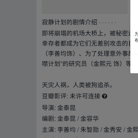
寂静计划的剧情介绍 · · · · · ·
﹏fr、om w
即将崩塌的机场大桥上，被秘密运送
幸存者都成为它们无差别攻击的目
（李善均饰）、为了处理意外事故而
噤计划”的研究员（金熙元 饰）等
▁un﹏pan zi_yu▪an.xy‥z
天灾人祸，人类被狗追杀。
豆瓣影评:
未许可连接
导演: 金泰昆
编剧: 金泰昆 / 金容华
主演: 李善均 / 朱智勋 / 金秀安 / 金熙