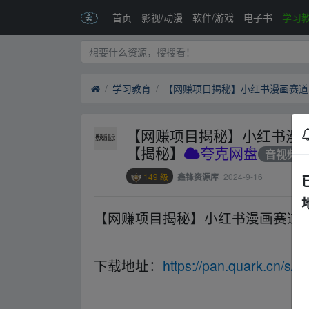
首页
影视/动漫
软件/游戏
电子书
学习
学习教育
【网赚项目揭秘】小红书漫画
【揭秘】
夸克网盘
音视频
149 级
2024-9-16
鑫锋资源库
【网赚项目揭秘】小红书漫画赛道，
fr▂om w▁ww.y▁un_pan﹏zi、yu an.xy‥z
下载地址：
https://pan.quark.cn/s/cd