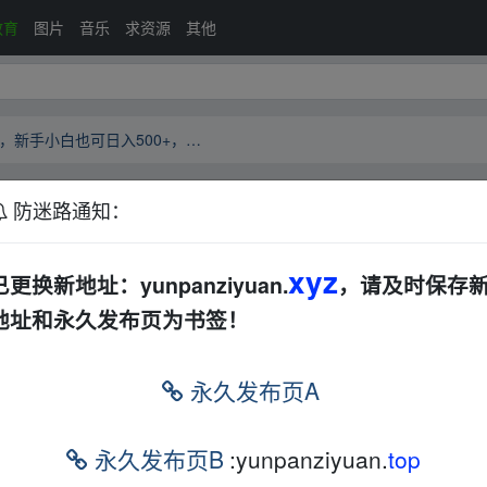
教育
图片
音乐
求资源
其他
【网赚项目揭秘】小红书漫画赛道，新手小白也可日入500+，强势引爆宝妈粉【揭秘】
防迷路通知：
赛道，新手小白也可日入500+，强势引爆宝妈
文档
其他
xyz
已更换新地址：yunpanziyuan.
，请及时保存
地址和永久发布页为书签！
新手小白也可日入 500+，强势引爆宝妈粉【揭秘
永久发布页A
f6cf8dfff8
fr▂om w▁ww.y▁un_pan﹏zi、yu an.xy‥z
永久发布页B
:yunpanziyuan.
top