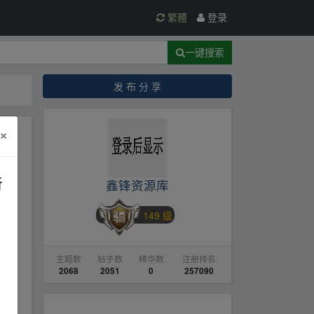
繁體
登录
一键搜索
发 布 分 享
×
粉
新
鑫锋资源库
149 级
】
主题数
帖子数
精华数
注册排名
2068
2051
0
257090