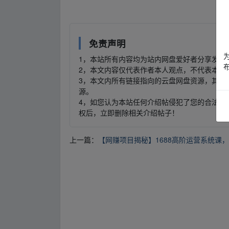
fr▂om w▁ww.y▁un_pan﹏zi、yu an.xy‥z
免责声明
1，本站所有内容均为站内网盘爱好者分享发布
2，本文内容仅代表作者本人观点，不代表本网
3，本文内所有链接指向的云盘网盘资源，其版
源。
4，如您认为本站任何介绍帖侵犯了您的合法版
权后，立即删除相关介绍帖子！
上一篇：
【网赚项目揭秘】1688高阶运营系统课