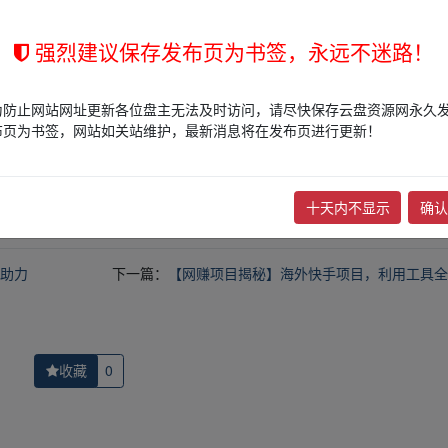
强烈建议保存发布页为书签，永远不迷路！
为防止网站网址更新各位盘主无法及时访问，请尽快保存云盘资源网永久
的网盘链接介绍展示帖子，
本站不存储任何实质资源数据
。
布页为书签，网站如关站维护，最新消息将在发布页进行更新！
站立场，作者文责自负。
权归版权方所有！其实际管理权为帖子发布者所有，本站无法操作相关资
权，请点击
版权投诉
进行投诉，我们将在确认本文链接指向的资源存在
十天内不显示
确认
，助力
下一篇：
【网赚项目揭秘】海外快手项目，利用工具全
收藏
0