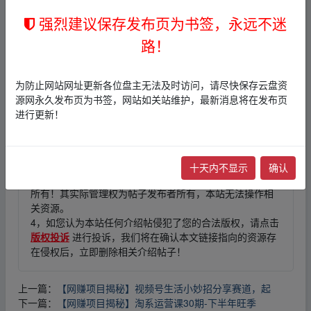
强烈建议保存发布页为书签，永远不迷
路！
fr om w ww.y﹏un pan▂zi‥yu▪an.xy﹏z
为防止网站网址更新各位盘主无法及时访问，请尽快保存云盘资
免责声明
源网永久发布页为书签，网站如关站维护，最新消息将在发布页
进行更新！
1，本站所有内容均为站内网盘爱好者分享发布的网盘链接
介绍展示帖子，
本站不存储任何实质资源数据
。
2，本文内容仅代表作者本人观点，不代表本网站立场，作
者文责自负。
十天内不显示
确认
3，本文内所有链接指向的云盘网盘资源，其版权归版权方
所有！其实际管理权为帖子发布者所有，本站无法操作相
关资源。
4，如您认为本站任何介绍帖侵犯了您的合法版权，请点击
版权投诉
进行投诉，我们将在确认本文链接指向的资源存
在侵权后，立即删除相关介绍帖子！
上一篇：
【网赚项目揭秘】视频号生活小妙招分享赛道，起
下一篇：
【网赚项目揭秘】淘系运营课30期-下半年旺季