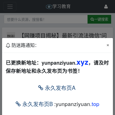
学习教育
一键搜索
【网赚项目揭秘】最新引流法微信“问
一问”日引精准粉100+?通过“问一问”
×
防迷路通知：
【揭秘】
夸克网盘
音视频
文档
其他
xyz
已更换新地址：yunpanziyuan.
，请及时
149 级
2024-9-16
鑫锋资源库
保存新地址和永久发布页为书签！
【网赚项目揭秘】最新引流法微信“问一问”日
引精准粉100+ ?通过“问一问”【揭秘】
永久发布页A
fr om w
ww.y﹏un pan▂zi‥yu▪an.xy﹏z
永久发布页B
:yunpanziyuan.
top
下载地址：
https://pan.quark.cn/s/0f51cccd09
ca
fr om w ww.y﹏un pan▂zi‥yu▪an.xy﹏z