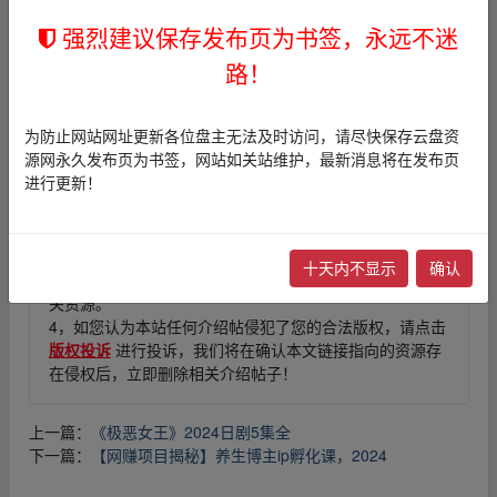
强烈建议保存发布页为书签，永远不迷
_fr▁om w▁ww.y▁un、pan▪zi▪yu‥an.xy、z
路！
免责声明
为防止网站网址更新各位盘主无法及时访问，请尽快保存云盘资
源网永久发布页为书签，网站如关站维护，最新消息将在发布页
1，本站所有内容均为站内网盘爱好者分享发布的网盘链接
进行更新！
介绍展示帖子，
本站不存储任何实质资源数据
。
2，本文内容仅代表作者本人观点，不代表本网站立场，作
者文责自负。
3，本文内所有链接指向的云盘网盘资源，其版权归版权方
十天内不显示
确认
所有！其实际管理权为帖子发布者所有，本站无法操作相
关资源。
4，如您认为本站任何介绍帖侵犯了您的合法版权，请点击
版权投诉
进行投诉，我们将在确认本文链接指向的资源存
在侵权后，立即删除相关介绍帖子！
上一篇：
《极恶女王》2024日剧5集全
下一篇：
【网赚项目揭秘】养生博主ip孵化课，2024