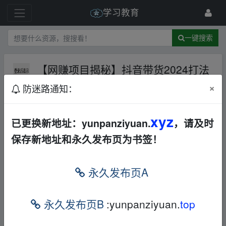
学习教育
一键搜索
【网赚项目揭秘】抖音带货2024打法
实战课，每天5分钟，收益可观，稳定
×
防迷路通知：
变现【揭秘】
夸克网盘
149 级
2024-9-21
鑫锋资源库
xyz
已更换新地址：yunpanziyuan.
，请及时
保存新地址和永久发布页为书签！
【网赚项目揭秘】抖音带货2024打法实战
课，每天5分钟，收益可观，稳定变现【揭
永久发布页A
秘】
_fr▁om w▁ww.y▁un、pan▪zi▪yu‥an.xy、z
下载地址：
https://pan.quark.cn/s/13e5ba46fa
永久发布页B
:yunpanziyuan.
top
8d
_fr▁om w▁ww.y▁un、pan▪zi▪yu‥an.xy、z