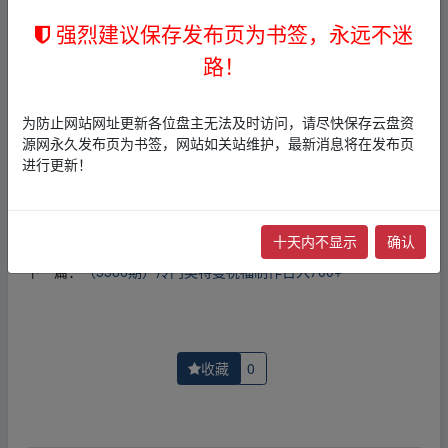
1，本站所有内容均为站内网盘爱好者分享发布的网盘链接
强烈建议保存发布页为书签，永远不迷
介绍展示帖子，
本站不存储任何实质资源数据
。
2，本文内容仅代表作者本人观点，不代表本网站立场，作
路！
者文责自负。
3，本文内所有链接指向的云盘网盘资源，其版权归版权方
所有！其实际管理权为帖子发布者所有，本站无法操作相
为防止网站网址更新各位盘主无法及时访问，请尽快保存云盘资
关资源。
源网永久发布页为书签，网站如关站维护，最新消息将在发布页
4，如您认为本站任何介绍帖侵犯了您的合法版权，请点击
进行更新！
版权投诉
进行投诉，我们将在确认本文链接指向的资源存
在侵权后，立即删除相关介绍帖子！
十天内不显示
确认
上一篇：
（5583期）2023·Facebook广告
下一篇：
（5586期）冷门奥特曼祝福制作日入700+
收藏
0