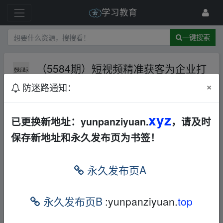
学习教育
一键搜索
（5584期）短视频精准获客​为企业打
造短视频自媒体账号(精准定位+引流
×
防迷路通知：
+持续获客)
百度网盘
音视频
11 级
2024-9-26
收集不易，拿走吱一声可以吗
xyz
已更换新地址：yunpanziyuan.
，请及时
保存新地址和永久发布页为书签！
（5584期）短视频精准获客 为企业打造短视频自媒体账号 (精准
定位+引流+持续获客)
本帖含有隐藏内容，请您
回复
后查看
永久发布页A
永久发布页B
:yunpanziyuan.
top
免责声明