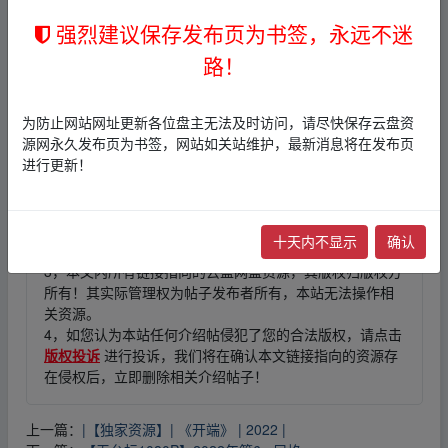
▁om w、ww.y▁un_pan zi▂yu an.xy_z
强烈建议保存发布页为书签，永远不迷
路！
fr▁om w、ww.y▁un_pan zi▂yu an.xy_z
为防止网站网址更新各位盘主无法及时访问，请尽快保存云盘资
源网永久发布页为书签，网站如关站维护，最新消息将在发布页
免责声明
进行更新！
1，本站所有内容均为站内网盘爱好者分享发布的网盘链接
介绍展示帖子，
本站不存储任何实质资源数据
。
2，本文内容仅代表作者本人观点，不代表本网站立场，作
十天内不显示
确认
者文责自负。
3，本文内所有链接指向的云盘网盘资源，其版权归版权方
所有！其实际管理权为帖子发布者所有，本站无法操作相
关资源。
4，如您认为本站任何介绍帖侵犯了您的合法版权，请点击
版权投诉
进行投诉，我们将在确认本文链接指向的资源存
在侵权后，立即删除相关介绍帖子！
上一篇：
|【独家资源】| 《开端》 | 2022 |