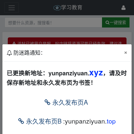
学习教育
一键搜索
该帖已被用户举报，帖内链接资源可能已经失效，建议选
择其他资源。(已被投诉：1 次)
×
防迷路通知：
王者荣耀23个热门英雄付费教学【详
细无比】 https://www.aliyundrive.co
xyz
已更换新地址：yunpanziyuan.
，请及时
m/s/BMiauqdqXTf
AL
音视频
保存新地址和永久发布页为书签！
56 级
2022-4-6
gantz
永久发布页A
王者荣耀23个热门英雄付费教学【详细无
比】
fr▁om w、ww.y▁un_pan zi▂yu an.xy_z
永久发布页B
:yunpanziyuan.
top
https://www.aliyundrive.com/s/BMiauqdqXTf
fr