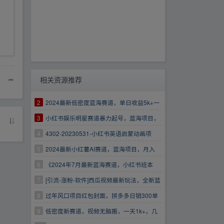
➦
相关资源推荐
2
2024最新低密度蓝海赛道，单日收益5k+一
周收益4w+！无脑操作保姆级落地
3
小红书娱乐明星赛道暴力起号，蓝海项目，
难度低变现快
4
4302-20230531-小红书英语启蒙动画项
目，超级蓝海赛道，0成本，一部手机单日变现
5
2024最新小红薯AI赛道，蓝海项目，月入
500
10000+，0成本，当事业来做，可矩阵
6
《2024年7月最新蓝海赛道，小红书班本
PPT项目，小白轻松上手，月入10000》
7
[引流-涨粉-软件]西瓜视频最新玩法，全新蓝
海赛道，简单好上手，单号单日轻松引流400+
8
过年风口项目红包封面，拼多多日销300单
日利润四位数最新教程！
9
低密度新赛道，视频无脑搬，一天1k+，几