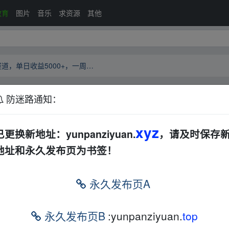
教育
图片
音乐
求资源
其他
2024最新风口项目，低密度蓝海赛道，单日收益5000+，一周收益4w+！无脑操作，保姆级落地教程！
防迷路通知：
蓝海赛道，单日收益5000+，一周收益4w+！无
度网盘
音视频
xyz
9-27
已更换新地址：yunpanziyuan.
，请及时保存
地址和永久发布页为书签！
000+，一周收益4w+！无脑操作，保姆级落地教程！
永久发布页A
永久发布页B
:yunpanziyuan.
top