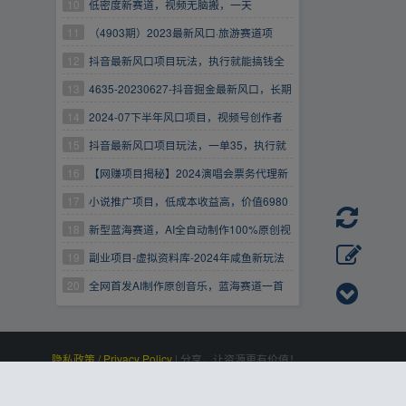
分钟一条原创，零成本零门槛超简单
10
低密度新赛道，视频无脑搬，一天
1000+，几分钟一条原创视频，零成本零门槛超
11
（4903期）2023最新风口·旅游赛道项
简单
目：旅游业推广项目，一单佣金800-2000元
12
抖音最新风口项目玩法，执行就能搞钱全
新蓝海变现玩法手机可操作
13
4635-20230627-抖音掘金最新风口，长期
蓝海项目，日入无上限（附实操案例）【揭秘】
14
2024-07下半年风口项目，视频号创作者
计划+视频带货，单日收益1000+，-副业项目-虚
15
抖音最新风口项目玩法，一单35，执行就
拟资料网
能搞钱全新蓝海变现玩法手机可操作（夸克）
16
【网赚项目揭秘】2024演唱会票务代理新
风口，低票价高收益，手机操作日赚2K+
17
小说推广项目，低成本收益高，价值6980
18
新型蓝海赛道，AI全自动制作100%原创视
频，小白轻松上手单日收益2000+
19
副业项目-虚拟资料库-2024年咸鱼新玩法
卖烟卡蓝海市场需求量大，单日收益1000+，可
20
全网首发AI制作原创音乐，蓝海赛道一首
批量操作
300，轻松拉爆视频流量，单日2000+
隐私政策 / Privacy Policy
|
分享，让资源更有价值！
百度统计
|
Processed:
, SQL:
|
感谢
恒创科技
赞助
0.109
21