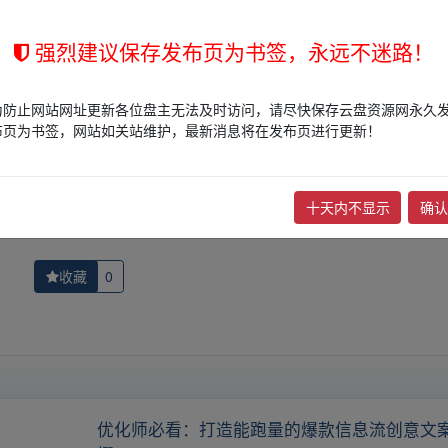
的网盘链接介绍展示帖子，
本站不存储任何实质资源数据
。
站立场，作者文责自负。
强烈建议保存发布页为书签，永远不迷路！
权归版权方所有！其实际管理权为帖子发布者所有，本站无法操作相关资
权，请点击
版权投诉
进行投诉，我们将在确认本文链接指向的资源存在
为防止网站网址更新各位盘主无法及时访问，请尽快保存云盘资源网永久
布页为书签，网站如关站维护，最新消息将在发布页进行更新！
流量限
下一篇：
（8938期）每天一小时，月入1w+，
十天内不显示
确认
收藏
0
优化师必看：打造能跑量的爆款信息流创意文