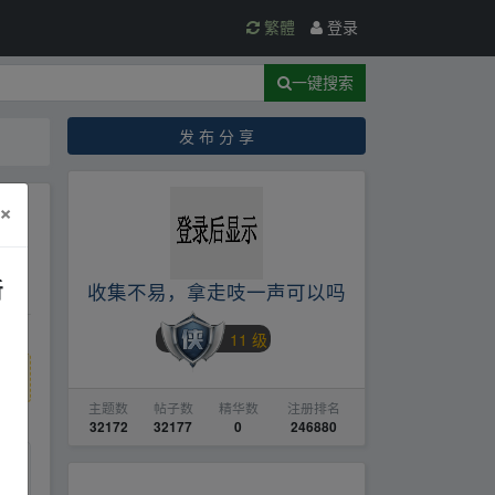
繁體
登录
一键搜索
发 布 分 享
×
脑操
新
收集不易，拿走吱一声可以吗
11 级
主题数
帖子数
精华数
注册排名
32172
32177
0
246880