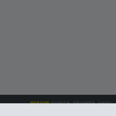
版权投诉说明
|
本站源码出售，请带价邮箱联系，非诚勿扰！
siteone
Powered by
|
联系我们(Contact Us)：
云盘资源网