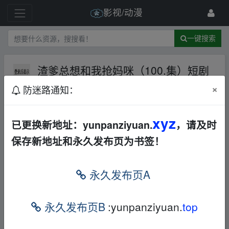
影视/动漫
一键搜索
渣爹总想和我抢妈咪（100.集）短剧
全集
夸克网盘
其他
其他
×
防迷路通知：
10 级
2024-10-25
frankxxx
xyz
已更换新地址：yunpanziyuan.
，请及时
本帖含有隐藏内容，请您
回复
后查看
保存新地址和永久发布页为书签！
永久发布页A
免责声明
1，本站所有内容均为站内网盘爱好者分享发布的网盘链接
永久发布页B
:yunpanziyuan.
top
介绍展示帖子，
本站不存储任何实质资源数据
。
2，本文内容仅代表作者本人观点，不代表本网站立场，作