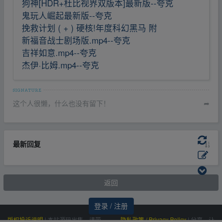
狗神[HDR+杜比视界双版本]最新版--夸克
鬼玩人崛起最新版--夸克
挽救计划 ( + ) 硬核!年度科幻黑马 附
新福音战士剧场版.mp4--夸克
吉祥如意.mp4--夸克
杰伊·比姆.mp4--夸克
这个人很懒，什么也没有留下！
➦
最新回复
返回
登录 / 注册
版权投诉说明
|
本站源码出售，请带
隐私政策 / Privacy Policy
|
分享，让