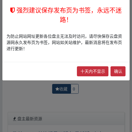
者文责自负。
3，本文内所有链接指向的云盘网盘资源，其版权归版权方
强烈建议保存发布页为书签，永远不迷
所有！其实际管理权为帖子发布者所有，本站无法操作相
路！
关资源。
4，如您认为本站任何介绍帖侵犯了您的合法版权，请点击
版权投诉
进行投诉，我们将在确认本文链接指向的资源存
为防止网站网址更新各位盘主无法及时访问，请尽快保存云盘资
在侵权后，立即删除相关介绍帖子！
源网永久发布页为书签，网站如关站维护，最新消息将在发布页
进行更新！
上一篇：
我的老婆是超级美女（98集）短剧全集
下一篇：
2724-只手遮-天、霸刀君王孤注-一掷：永
十天内不显示
确认
收藏
0
盘主最新资源