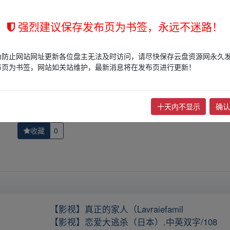
站立场，作者文责自负。
权归版权方所有！其实际管理权为帖子发布者所有，本站无法操作相关资
强烈建议保存发布页为书签，永远不迷路！
权，请点击
版权投诉
进行投诉，我们将在确认本文链接指向的资源存在
为防止网站网址更新各位盘主无法及时访问，请尽快保存云盘资源网永久
布页为书签，网站如关站维护，最新消息将在发布页进行更新！
下一篇：
罗马.Roma.2018.HD108
十天内不显示
确认
收藏
0
【影视】真正的家人（Lavraiefamil
【影视】恋爱大逃杀（日本）.中英双字/108