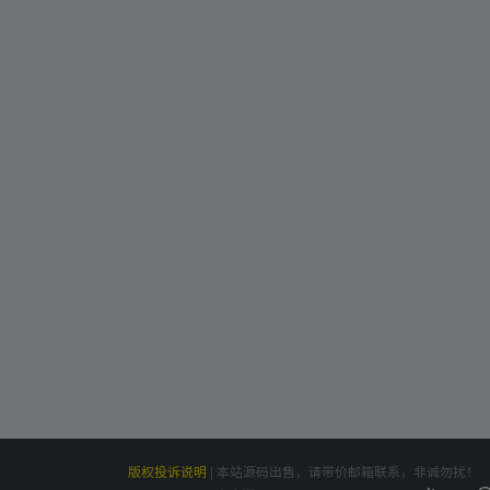
版权投诉说明
|
本站源码出售，请带价邮箱联系，非诚勿扰！