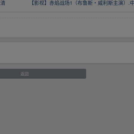
高清
【影视】赤焰战场1（布鲁斯・威利斯主演）.
返回