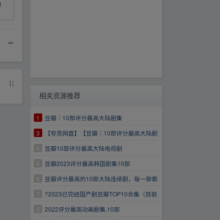
中
➦
相关资源推荐
1
豆瓣｜10部评分最高大陆剧集
3
【夸克网盘】【豆瓣｜10部评分最高大陆剧
集】
4
豆瓣10部评分最高大陆电视剧
5
豆瓣2023评分最高韩国剧集10部
6
豆瓣评分最高的10部大陆连续剧，每一部都
超级经典
7
?2023已完结国产剧豆瓣TOP10合集（目前
评分最高10部国产剧集）?部部4K高清好看！强
8
2022评分最高动画剧集.10部