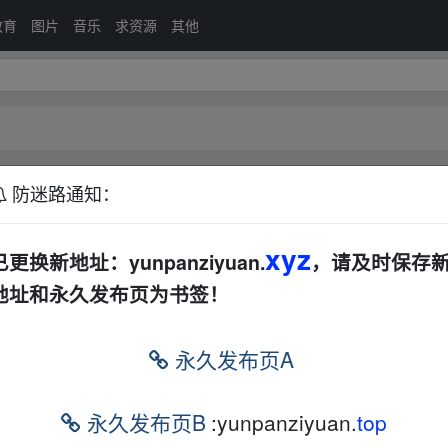
教育
图片
音乐
求资源
其他
】
防迷路通知：
剧集】
夸克网盘
华语
电视剧
xyz
已更换新地址：yunpanziyuan.
，请及时保存
地址和永久发布页为书签！
永久发布页A
永久发布页B
:yunpanziyuan.
top
的网盘链接介绍展示帖子，
本站不存储任何实质资源数据
。