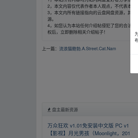
2，本文内容仅代表作者本人观点，不代表本网
3，本文内所有链接指向的云盘网盘资源，其版
源。
4，如您认为本站任何介绍帖侵犯了您的合法版
权后，立即删除相关介绍帖子！
上一篇：
流浪猫鲍勃.A.Street.Cat.Nam
盘主最新资源
万众狂欢 v1.01免安装中文版 PC v1
【影视】月光男孩（Moonlight，201