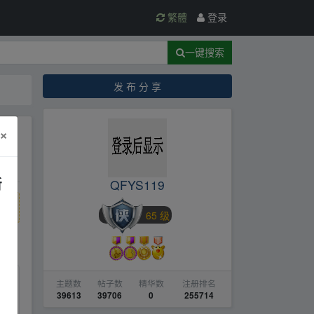
繁體
登录
一键搜索
发 布 分 享
×
新
QFYS119
65 级
主题数
帖子数
精华数
注册排名
39613
39706
0
255714