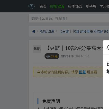
首页
影视/动漫
软件/游戏
电子书
学习
影视/动漫
【豆瓣｜10部评分最高大陆剧集
【豆瓣｜10部评分最高大陆
65 级
2024-11-5
QFYS119
本帖含有隐藏内容，请您
回复
后查看
‥fr、om w ww.y‥un pan▁zi yu﹏an.xy、z
免责声明
1，本站所有内容均为站内网盘爱好者分享发布