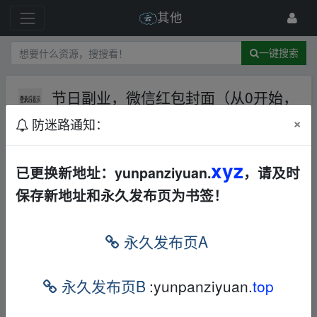
其他
一键搜索
节日副业，微信红包封面（从0开始，
赚钱副业）
夸克网盘
×
防迷路通知：
424 级
2024-11-16
最分享
xyz
已更换新地址：yunpanziyuan.
，请及时
https://pan.quark.cn/s/e70a1ca15856
▁fr om
保存新地址和永久发布页为书签！
w ww.y un‥pan、zi_yu an.xy z
永久发布页A
免责声明
永久发布页B
:yunpanziyuan.
top
1，本站所有内容均为站内网盘爱好者分享发布的网盘链接
介绍展示帖子，
本站不存储任何实质资源数据
。
2，本文内容仅代表作者本人观点，不代表本网站立场，作