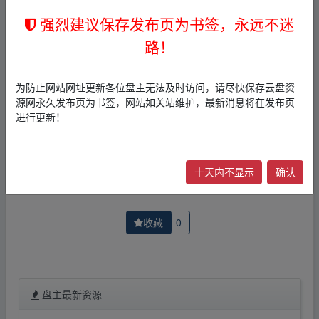
者文责自负。
强烈建议保存发布页为书签，永远不迷
3，本文内所有链接指向的云盘网盘资源，其版权归版权方
所有！其实际管理权为帖子发布者所有，本站无法操作相
路！
关资源。
4，如您认为本站任何介绍帖侵犯了您的合法版权，请点击
版权投诉
进行投诉，我们将在确认本文链接指向的资源存
为防止网站网址更新各位盘主无法及时访问，请尽快保存云盘资
在侵权后，立即删除相关介绍帖子！
源网永久发布页为书签，网站如关站维护，最新消息将在发布页
进行更新！
上一篇：
恐怖星球(1)
下一篇：
金矿/Gold (2016)中文字幕/剧情/
十天内不显示
确认
收藏
0
盘主最新资源