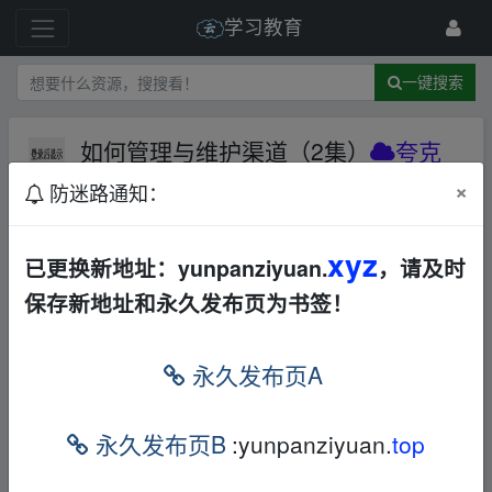
学习教育
一键搜索
如何管理与维护渠道（2集）
夸克
网盘
×
防迷路通知：
17 级
2024-11-21
豆本豆
xyz
已更换新地址：yunpanziyuan.
，请及时
本帖含有隐藏内容，请您
回复
后查看
保存新地址和永久发布页为书签！
fr▂om w‥ww.y▁un pan zi‥yu﹏an.xy z
永久发布页A
免责声明
永久发布页B
:yunpanziyuan.
top
1，本站所有内容均为站内网盘爱好者分享发布的网盘链接
介绍展示帖子，
本站不存储任何实质资源数据
。