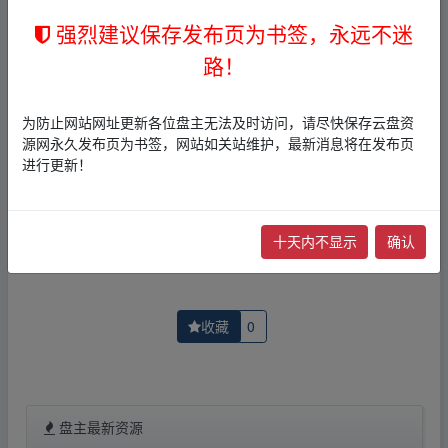
2，本文内容仅代表作者本人观点，不代表本网站立场，作
强烈建议保存发布页为书签，永远不迷
者文责自负。
3，本文内所有链接指向的云盘网盘资源，其版权归版权方
路！
所有！其实际管理权为帖子发布者所有，本站无法操作相
关资源。
4，如您认为本站任何介绍帖侵犯了您的合法版权，请点击
为防止网站网址更新各位盘主无法及时访问，请尽快保存云盘资
版权投诉
进行投诉，我们将在确认本文链接指向的资源存
源网永久发布页为书签，网站如关站维护，最新消息将在发布页
在侵权后，立即删除相关介绍帖子！
进行更新！
上一篇：
如何构建让业绩快速翻倍的运营体系
下一篇：
如何获取准确情报战胜竞争对手（10集）
十天内不显示
确认
收藏
0
盘主最新资源