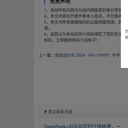
免责声明
1，本站所有内容均为站内网盘爱好者分享发布
2，本文内容仅代表作者本人观点，不代表本网
3，本文内所有链接指向的云盘网盘资源，其版
源。
4，如您认为本站任何介绍帖侵犯了您的合法版
权后，立即删除相关介绍帖子！
上一篇：
怒劫运钞车.2024（4K+1080P）中字
盘主最新资源
DeepSeek+AI自动写PPT挣稿费，一