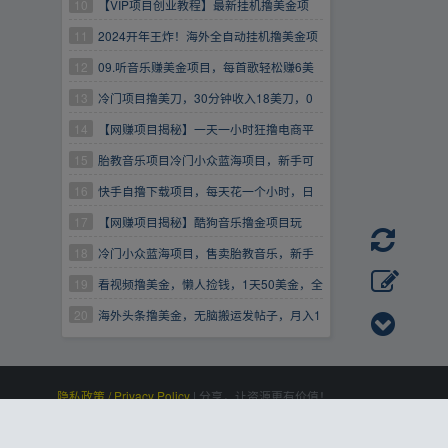
30美金+工作室可批量操作
10
【VIP项目创业教程】最新挂机撸美金项
目，无门槛0投入，单日可达1000+，可批量复
11
2024开年王炸！海外全自动挂机撸美金项
制
目！手机电脑均可，无需脚本，收益无上限！
12
09.听音乐赚美金项目，每首歌轻松赚6美
金
13
冷门项目撸美刀，30分钟收入18美刀，0
门槛，懒人捡钱，无脑操作
14
【网赚项目揭秘】一天一小时狂撸电商平
台每单收益200+批量日入2000+
15
胎教音乐项目冷门小众蓝海项目，新手可
以操作，日入500+
16
快手自撸下载项目，每天花一个小时，日
入400-800【揭秘】
17
【网赚项目揭秘】酷狗音乐撸金项目玩
法，整理歌曲赚收益，月躺赚2000+
18
冷门小众蓝海项目，售卖胎教音乐，新手
可以操作，日入500+
19
看视频撸美金，懒人捡钱，1天50美金，全
自动收入，内部教程，首次公开
20
海外头条撸美金，无脑搬运发帖子，月入1
万+，小白轻松掌握【揭秘】
隐私政策 / Privacy Policy
|
分享，让资源更有价值！
百度统计
|
Processed:
, SQL:
|
感谢
恒创科技
赞助
0.107
21