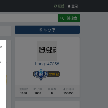
繁體
登录
一键搜索
发 布 分 享
×
新
hang147258
238 级
主题数
帖子数
精华数
注册排名
1638
1638
0
150055