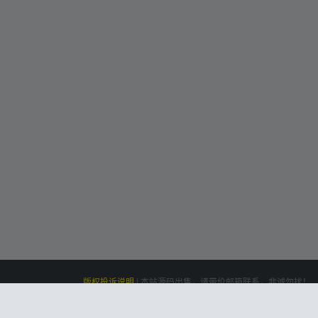
版权投诉说明
|
本站源码出售，请带价邮箱联系，非诚勿扰！
siteone
Powered by
|
联系我们(Contact Us)：
云盘资源网