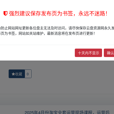
的网盘链接介绍展示帖子，
本站不存储任何实质资源数据
。
强烈建议保存发布页为书签，永远不迷路！
站立场，作者文责自负。
权归版权方所有！其实际管理权为帖子发布者所有，本站无法操作相关资
为防止网站网址更新各位盘主无法及时访问，请尽快保存云盘资源网永久
权，请点击
版权投诉
进行投诉，我们将在确认本文链接指向的资源存在
布页为书签，网站如关站维护，最新消息将在发布页进行更新！
下一篇：
你好，我的大夫（2023）【2K】国粤
十天内不显示
确认
收藏
0
2025年4月份淘宝全套运营现场课程，运营后