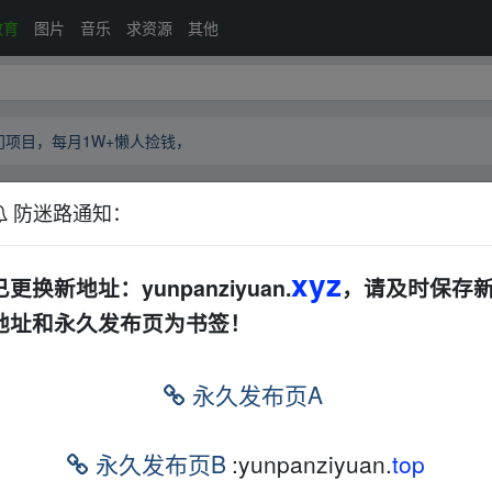
教育
图片
音乐
求资源
其他
冷门项目，每月1W+懒人捡钱，
防迷路通知：
金，冷门项目，每月1W+懒人捡钱，
夸克网盘
xyz
已更换新地址：yunpanziyuan.
，请及时保存
地址和永久发布页为书签！
永久发布页A
永久发布页B
:yunpanziyuan.
top