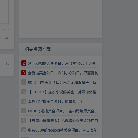
➦
相关资源推荐
2
冷门发帖撸美金项目，月收益1000＋美金
3
全新撸美金项目：冷门小众项目，只需复制
粘贴，搬运国内爽文小说，月入2000＋美金
4
60-冷门撸美金项目：只需无脑发帖子，每
【揭秘】
月1000刀，小白轻松掌握
5
【101106】居家小说薅美金，拆解海外撸
美金项目月入2000美刀
6
海外打字撸美金项目，简单易上手
7
09.亚马逊撸美金项目，0基础跨境赚美金，
解放双手，跨境刷美金
8
【居家小说薅美金】拆解海外撸美金项目月
入2000美刀详细指导
9
收费8000的febspot撸美金项目，单日收益