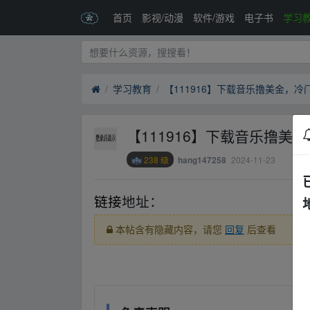
首页
影视/动漫
软件/游戏
电子书
学习
学习教育
【111916】下载音乐撸美金，
【111916】下载音乐撸美
238 级
2024-11-23
hang147258
链接
地址：
本帖含有隐藏内容，请您
回复
后查看
▁fr om w▂ww.y▁un﹏pan▁zi‥yu_an.xy、z