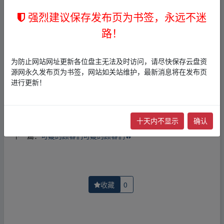
1，本站所有内容均为站内网盘爱好者分享发布的网盘链接
强烈建议保存发布页为书签，永远不迷
介绍展示帖子，
本站不存储任何实质资源数据
。
2，本文内容仅代表作者本人观点，不代表本网站立场，作
路！
者文责自负。
3，本文内所有链接指向的云盘网盘资源，其版权归版权方
所有！其实际管理权为帖子发布者所有，本站无法操作相
为防止网站网址更新各位盘主无法及时访问，请尽快保存云盘资
关资源。
源网永久发布页为书签，网站如关站维护，最新消息将在发布页
4，如您认为本站任何介绍帖侵犯了您的合法版权，请点击
进行更新！
版权投诉
进行投诉，我们将在确认本文链接指向的资源存
在侵权后，立即删除相关介绍帖子！
十天内不显示
确认
上一篇：
克劳斯圣诞节的秘密🔥
下一篇：
可疑的顾客们可疑的顾客们🔥
收藏
0