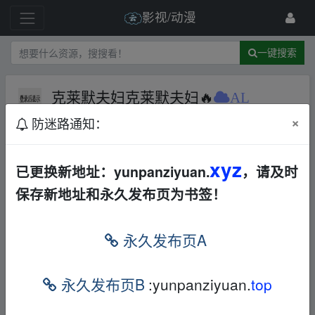
影视/动漫
一键搜索
克莱默夫妇克莱默夫妇🔥
AL
×
防迷路通知：
1 级
2024-11-24
532534405
xyz
已更换新地址：yunpanziyuan.
，请及时
fr_om w▂ww.y‥un▂pan▪zi▪yu▂an.xy▂z
保存新地址和永久发布页为书签！
本帖含有隐藏内容，请您
回复
后查看
永久发布页A
fr_om w▂ww.y‥un▂pan▪zi▪yu▂an.xy▂z
永久发布页B
:yunpanziyuan.
top
免责声明