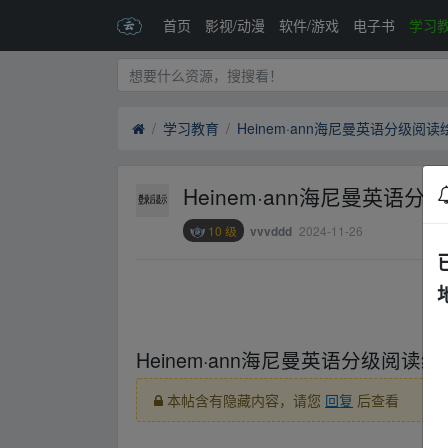
首页
影视/动漫
软件/游戏
电子书
学习
学习教育
Heinem·ann海尼曼英语分级阅
Heinem·ann海尼曼英语
10 级
2024-11-26
vvvddd
﹏fr、om w‥ww.y‥un﹏pan﹏zi▂yu▂an.xy z
Heinem·ann海尼曼英语分级阅读
本帖含有隐藏内容，请您
回复
后查看
﹏fr、om w‥ww.y‥un﹏pan﹏zi▂yu▂an.xy z