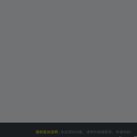
版权投诉说明
|
本站源码出售，请带价邮箱联系，非诚勿扰！