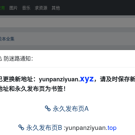
教育
图片
音乐
求资源
其他
读绘本全集
防迷路通知：
分级阅读绘本全集
夸克网盘
音视频
文档
电子书
xyz
已更换新地址：yunpanziyuan.
，请及时保存
地址和永久发布页为书签！
永久发布页A
绘本全集
永久发布页B
:yunpanziyuan.
top