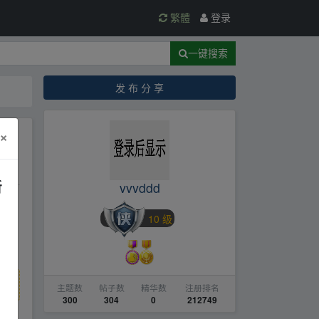
繁體
登录
一键搜索
发 布 分 享
×
新
vvvddd
10 级
主题数
帖子数
精华数
注册排名
300
304
0
212749