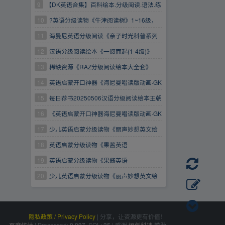
9
【DK英语合集】百科绘本.分级阅读.语法.练
习册
10
?英语分级读物《牛津阅读树》1~16级，
史上最全原版英语合集音频+绘本+精讲+动画
11
海曼尼英语分级阅读《亲子时光科普系列
+真人版?
TimeForKids(GK-G2)》
12
汉语分级阅读绘本《一阅而起(1-4级)》
13
稀缺资源《RAZ分级阅读绘本大全套》
【83GB】
14
英语启蒙开口神器《海尼曼唱读版动画·GK
阶段》
15
每日荐书20250506汉语分级阅读绘本王朝
霞小学语数英学习资料包
16
《英语启蒙开口神器海尼曼唱读版动画·GK
阶段》【904.7MB】
17
少儿英语启蒙分级读物《丽声妙想英文绘
本(PDF+音频)》
18
英语启蒙分级读物《果酱英语
JamJamEnglish(绘本音视频+点读包+配套资
19
英语启蒙分级读物《果酱英语
料)》
JamJamEnglish(绘本音视频+点读包+配套资
20
少儿英语启蒙分级读物《丽声妙想英文绘
料)》
本(PDF音频)》【2.17GB】
隐私政策 / Privacy Policy
|
分享，让资源更有价值！
百度统计
|
Processed:
, SQL:
|
感谢
恒创科技
赞助