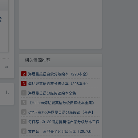
赏
相关资源推荐
➦
2
海尼曼英语启蒙分级绘本（298本全）
3
海尼曼英语启蒙分级绘本（298本全）
【478.7MB】
4
海尼曼英语分级阅读绘本全集
5
《Heinen海尼曼英语分级阅读绘本全集》
【476.9MB】
6
<学习资料>海尼曼英语分级阅读【夸克】
7
每日荐书0120海尼曼英语启蒙分级绘本三良
书社高品质好书500册
8
文件名：海尼曼全套分级阅读【20.7G】