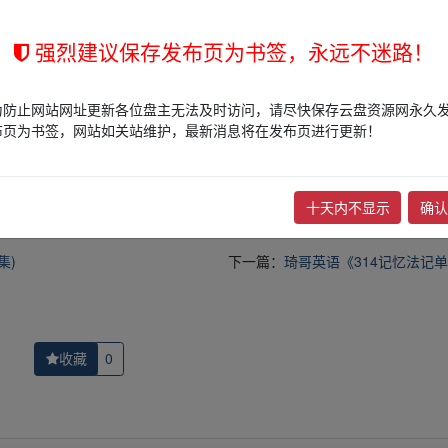
强烈建议保存发布页为书签，永远不迷路！
的网盘链接介绍展示帖子，
本站不存储任何实质资源数据
。
为防止网站网址更新各位盘主无法及时访问，请尽快保存云盘资源网永久
站立场，作者文责自负。
布页为书签，网站如关站维护，最新消息将在发布页进行更新！
权归版权方所有！其实际管理权为帖子发布者所有，本站无法操作相关资
权，请点击
版权投诉
进行投诉，我们将在确认本文链接指向的资源存在
十天内不显示
确认
集)
下一篇：
琦哥英语《314记忆法记
收藏
0