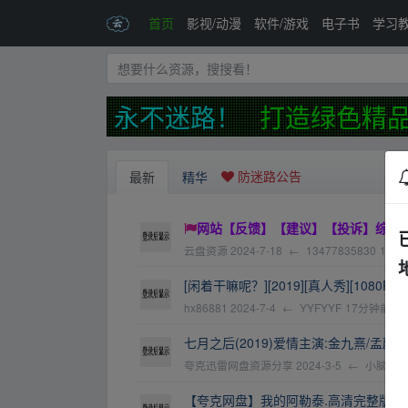
首页
影视/动漫
软件/游戏
电子书
学习
发布页，永不迷路！
打造绿色精品
防迷路公告
最新
精华
网站【反馈】【建议】【投诉】综合接
云盘资源
2024-7-18
←
13477835830
17天
[闲着干嘛呢？][2019][真人秀][1080P][(20
hx86881
2024-7-4
←
YYFYYF
17分钟前
七月之后(2019)爱情主演:金九熹/孟蔚
夸克迅雷网盘资源分享
2024-3-5
←
小脑斧?
【夸克网盘】我的阿勒泰.高清完整版.10