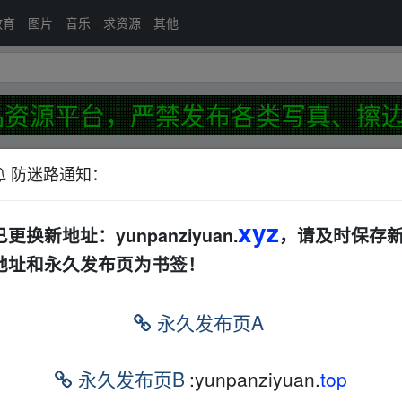
教育
图片
音乐
求资源
其他
资源平台，严禁发布各类写真、擦边
发布
防迷路通知：
xyz
受处理帖📢
已更换新地址：yunpanziyuan.
，请及时保存
前
地址和永久发布页为书签！
23-2024)]
韩国
其他
夸克
永久发布页A
华语
爱情
夸克
迅雷网盘
18分钟前
永久发布页B
:yunpanziyuan.
top
80P全集未删减
夸克