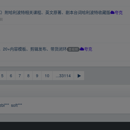
4K）附哈利波特相关课程、英文原著、剧本台词哈利波特收藏版
夸克
前
成课，20+内容模板、剪辑发布、带货闭环
音视频
夸克
5
6
7
8
9
10
...33114
▶
zbl***
soft***