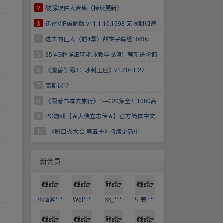
2
破解软件大合集（持续更新）
3
迅雷VIP破解版 v11.1.10.1598 无限期加速
版
4
进击的巨人（前4季）甜饼字幕组1080p
5
35.4G超详细羽毛球教学视频！萌新进阶都
适合！
6
《魔兽争霸3：冰封王座》v1.20~1.27
7
高斯课堂
8
《跟着书本去旅行》1—320集全！1080高
清画质！
9
PC游戏【🔥大侠立志传🔥】官方简体中文
【👉解压即玩👈】
10
《脱口秀大会 第五季》持续更新中
https://www.aliyundrive.com/s/EzCfXDfTXB7
新会员
小脑斧***
Wei***
kk_***
星辰l***