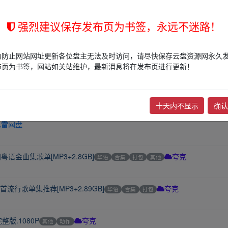
强烈建议保存发布页为书签，永远不迷路！
他
夸克
为防止网站网址更新各位盘主无法及时访问，请尽快保存云盘资源网永久
布页为书签，网站如关站维护，最新消息将在发布页进行更新！
前
十天内不显示
确认
迅雷网盘
金曲集歌单[MP3+2.8GB]
华语
合集
打包
其他
夸克
流行歌单集推荐[MP3+2.89GB]
华语
合集
打包
夸克
版.1080P
其他
动作
夸克