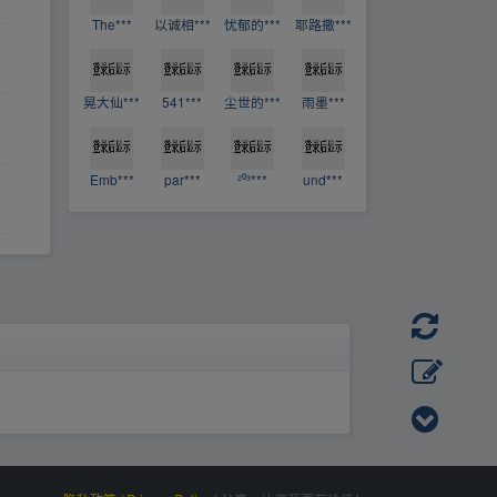
The***
以诚相***
忧郁的***
耶路撒***
晃大仙***
541***
尘世的***
雨墨***
Emb***
par***
²⁰³***
und***