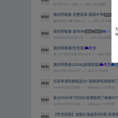
QFYS119
11月前
←
drhu
24分钟前
我的阿勒泰.完整高清.国语中字
其他
其
爱游戏的小舞
2025-4-1
←
drhu
25分钟前
我的阿勒泰-新年补
其他
其他
AL
532534405
2025-2-5
←
drhu
26分钟前
我的阿勒泰[夸克盘]
夸克
源_1713891238
2024-5-9
←
drhu
26分钟
我的阿勒泰(2024)[剧情家庭]
夸克
JINLIZYK
2024-5-7
←
drhu
27分钟前
抖音粤语热歌精选321首刷屏短视频热门粤语
benben2020
3天前
←
softsugar
37分钟前
盘点2026年7月份抖音爆款热门单曲347首
benben2020
3天前
←
softsugar
41分钟前
【夸克网盘】加勒比海盗系列5部.高清完整