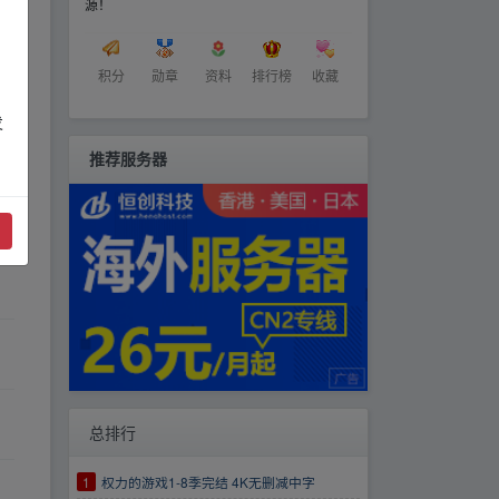
源！
积分
勋章
资料
排行榜
收藏
发
推荐服务器
总排行
1
权力的游戏1-8季完结 4K无删减中字