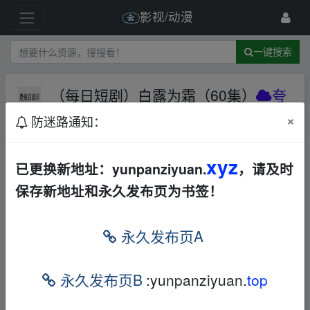
影视/动漫
一键搜索
（每日短剧）白露为霜（60集）
夸
克网盘
其他
其他
×
防迷路通知：
185 级
2024-12-20
短剧01
xyz
已更换新地址：yunpanziyuan.
，请及时
fr om w_ww.y_un﹏pan▪zi▪yu an.xy▪z
保存新地址和永久发布页为书签！
（短剧）白露为霜 60集
fr om w_ww.y_un﹏pan▪zi▪yu
an.xy▪z
永久发布页A
夸克
网盘
链接
:
fr om w_ww.y_un﹏pan▪zi▪yu an.xy▪z
https://pan.quark.cn/s/cbf1b5e22342
永久发布页B
:yunpanziyuan.
top
fr om w_w
w.y_un﹏pan▪zi▪yu an.xy▪z