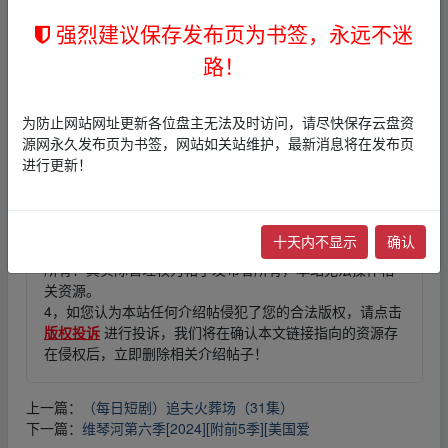
强烈建议保存发布页为书签，永远不迷
路！
为防止网站网址更新各位盘主无法及时访问，请尽快保存云盘资
免责声明
源网永久发布页为书签，网站如关站维护，最新消息将在发布页
进行更新！
1，本站所有内容均为站内网盘爱好者分享发布的网盘链接
介绍展示帖子，
本站不存储任何实质资源数据
。
2，本文内容仅代表作者本人观点，不代表本网站立场，作
者文责自负。
十天内不显示
确认
3，本文内所有链接指向的云盘网盘资源，其版权归版权方
所有！其实际管理权为帖子发布者所有，本站无法操作相
关资源。
4，如您认为本站任何介绍帖侵犯了您的合法版权，请点击
版权投诉
进行投诉，我们将在确认本文链接指向的资源存
在侵权后，立即删除相关介绍帖子！
上一篇：
（每日短剧）追夫火葬场（31集）
下一篇：
维琴河第六季[2024][附前5季][美国爱