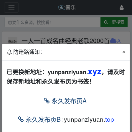
音乐
一键搜索
一人一首成名曲经典老歌2000首
A
L
华语
打包
×
防迷路通知：
65 级
2022-6-14
ayan
xyz
已更换新地址：yunpanziyuan.
，请及时
保存新地址和永久发布页为书签！
▂fr om w﹏ww.y_un▪pan zi▂yu_an.xy z
本帖含有隐藏内容，请您
回复
后查看
永久发布页A
▂fr om w﹏ww.y_un▪pan zi▂yu_an.xy z
永久发布页B
:yunpanziyuan.
top