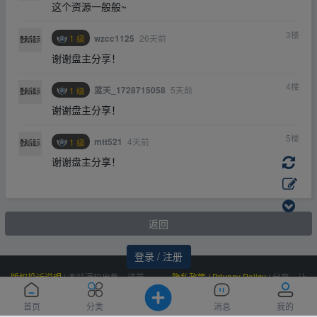
这个资源一般般~
3
楼
1 级
26天前
wzcc1125
谢谢盘主分享！
4
楼
1 级
5天前
蓝天_1728715058
谢谢盘主分享！
5
楼
1 级
4天前
mtt521
谢谢盘主分享！
返回
登录 / 注册
版权投诉说明
|
本站源码出售，请带
隐私政策 / Privacy Policy
|
分享，让
价邮箱联系，非诚勿扰！
资源更有价值！
Powered by
|
联系我们
百度统计
|
Processed:
, SQL:
云盘资源网
0.107
首页
分类
消息
我的
(Contact Us)：
|
感谢
恒创科技
赞助
49