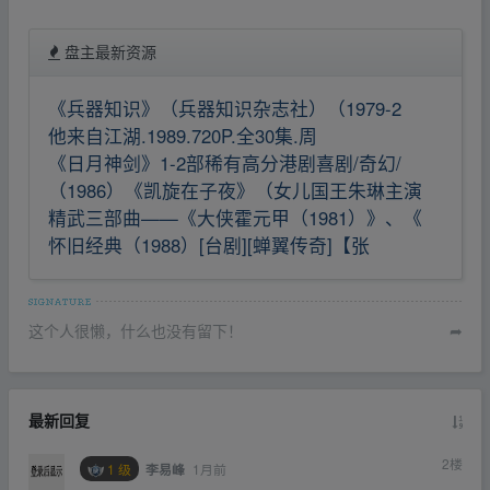
盘主最新资源
《兵器知识》（兵器知识杂志社）（1979-2
他来自江湖.1989.720P.全30集.周
《日月神剑》1-2部稀有高分港剧喜剧/奇幻/
（1986）《凯旋在子夜》（女儿国王朱琳主演
精武三部曲——《大侠霍元甲（1981）》、《
怀旧经典（1988）[台剧][蝉翼传奇]【张
这个人很懒，什么也没有留下！
➦
最新回复
2
楼
1 级
1月前
李易峰