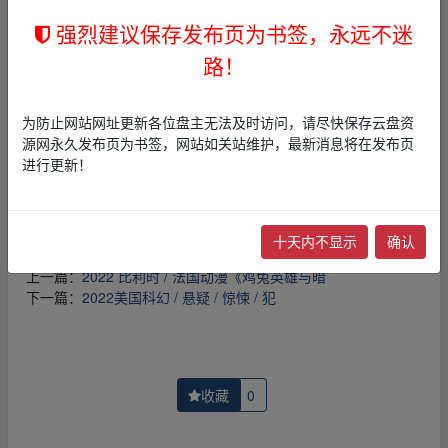
免责声明
强烈建议保存发布页为书签，永远不迷
1，本站所有内容均为站内网盘爱好者分享发布的网盘链接
介绍展示帖子，
本站不存储任何实质资源数据
。
路！
2，本文内容仅代表作者本人观点，不代表本网站立场，作
者文责自负。
3，本文内所有链接指向的云盘网盘资源，其版权归版权方
为防止网站网址更新各位盘主无法及时访问，请尽快保存云盘资
所有！其实际管理权为帖子发布者所有，本站无法操作相
源网永久发布页为书签，网站如关站维护，最新消息将在发布页
关资源。
进行更新！
4，如您认为本站任何介绍帖侵犯了您的合法版权，请点击
版权投诉
进行投诉，我们将在确认本文链接指向的资源存
在侵权后，立即删除相关介绍帖子！
十天内不显示
确认
上一篇：
2022 比利时 / 法国动漫《鸡兔英雄与暗
下一篇：
2022美国科幻 / 悬疑 / 惊悚 / 犯
收藏
0