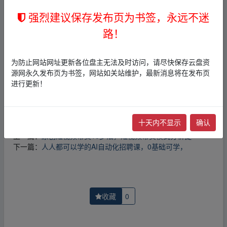
1，本站所有内容均为站内网盘爱好者分享发布的网盘链接
强烈建议保存发布页为书签，永远不迷
介绍展示帖子，
本站不存储任何实质资源数据
。
路！
2，本文内容仅代表作者本人观点，不代表本网站立场，作
者文责自负。
3，本文内所有链接指向的云盘网盘资源，其版权归版权方
为防止网站网址更新各位盘主无法及时访问，请尽快保存云盘资
所有！其实际管理权为帖子发布者所有，本站无法操作相
源网永久发布页为书签，网站如关站维护，最新消息将在发布页
关资源。
进行更新！
4，如您认为本站任何介绍帖侵犯了您的合法版权，请点击
版权投诉
进行投诉，我们将在确认本文链接指向的资源存
在侵权后，立即删除相关介绍帖子！
十天内不显示
确认
上一篇：
原创短视频带货10步法，短视频带货模式分析提
下一篇：
人人都可以学的AI自动化招聘课，0基础可学，
收藏
0