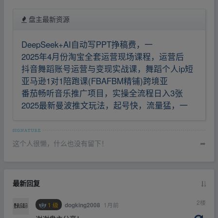
盘主最新资源
DeepSeek+AI自动写PPT挣稿费，一
2025年4月份淘宝全套运营现场课程，运营后
抖音舞蹈账号运营与变现实战课，舞蹈个人ip短
亚马逊1对1陪跑课(FBAFBM精铺)跨境亚
番茄畅听音乐推广项目，实操全流程日入3张
2025最新曼波推文玩法，起号快，流量猛，一
这个人很懒，什么也没有留下！
➦
最新回复
2
楼
1 级
1月前
dogking2008