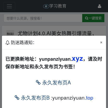
学习教育
一键搜索
尤物计划4.0.AI美女热舞引爆流量，
不限流不封号，轻松月入1W+
百度
×
防迷路通知：
网盘
音视频
其他
238 级
2025-2-11
hang147258
xyz
已更换新地址：yunpanziyuan.
，请及时
保存新地址和永久发布页为书签！
链接
地址：
本帖含有隐藏内容，请您
回复
后查看
永久发布页A
▁fr、om w ww.y‥un‥pan_zi_yu an.xy﹏z
永久发布页B
:yunpanziyuan.
top
免责声明