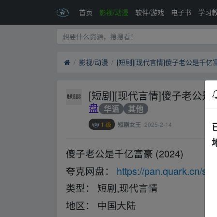
首页
影视/动漫
软件/游戏
电子书
学习
影视/动漫
[短剧][现代言情]傻子老公是千
盘
华语
其他
1 级
2025-2-14
短剧女王
傻子老公是千亿富豪 (2024)
▂fr▁om 
夸克
网盘：
https://pan.quark.cn/s/
类型： 短剧,现代言情
▂fr▁om w﹏ww.y
地区： 中国大陆
▂fr▁om w﹏ww.y▁un p