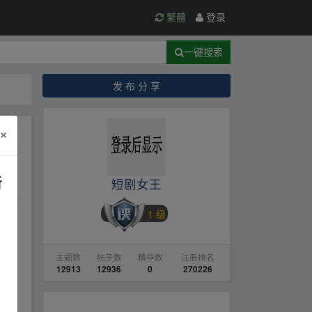
繁體
登录
一键搜索
发 布 分 享
×
网
新
短剧女王
1 级
主题数
帖子数
精华数
注册排名
12913
12936
0
270226