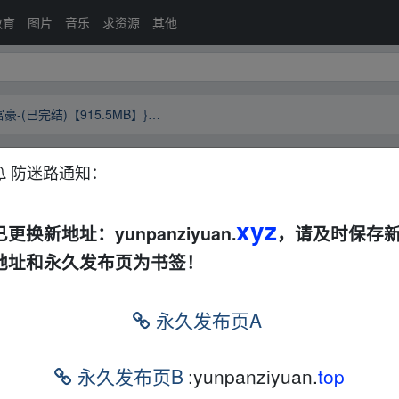
教育
图片
音乐
求资源
其他
[短剧][现代言情]傻子老公是千亿富豪-(已完结)【915.5MB】}夸克网盘
防迷路通知：
亿富豪-(已完结)【915.5MB】}夸克网盘
夸克
xyz
已更换新地址：yunpanziyuan.
，请及时保存
地址和永久发布页为书签！
w﹏ww.y▁un pan﹏zi▁yu▁an.xy、z
e58ee2eafcf8
永久发布页A
▂fr▁om w﹏ww.y▁un pan﹏zi▁yu▁an.xy、z
▁un pan﹏zi▁yu▁an.xy、z
永久发布页B
:yunpanziyuan.
top
an﹏zi▁yu▁an.xy、z