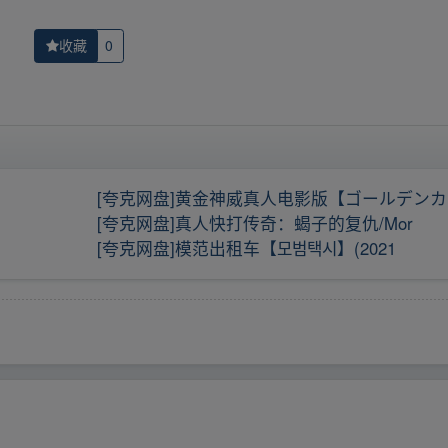
收藏
0
[夸克网盘]黄金神威真人电影版【ゴールデンカ
[夸克网盘]真人快打传奇：蝎子的复仇/Mor
[夸克网盘]模范出租车【모범택시】(2021