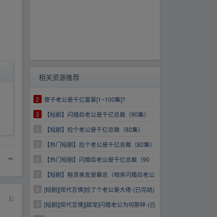
相关资源推荐
2
傻子老公是千亿富豪[1~100集]?
3
【短剧】闪婚后老公是千亿总裁（90集）
4
【短剧】捡个老公是千亿总裁（82集）
5
【热门短剧】捡个老公是千亿总裁（82集）
➦
6
【热门短剧】闪婚后老公是千亿总裁（90
集）
7
【短剧】租赁男友是霸总（相亲闪婚后老公
是千亿财阀）（89集）
8
[短剧][现代言情]捡了个老公是大佬-(已完结)
【508.2MB】}夸克网盘
9
[短剧][现代言情][甜宠]闪婚老公为何那样-(已