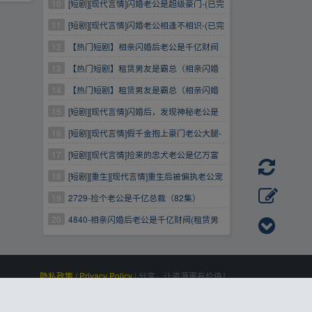
完结)【651.7MB】}夸克网盘
10
[短剧][现代言情]闪婚老公是超级豪门-(已完
结)【1.5GB】}夸克网盘
11
[短剧][现代言情]闪婚老公相逢不相识-(已完
结)【568.2MB】}夸克网盘
12
【热门短剧】相亲闪婚后老公是千亿财阀
(租赁男友是霸总)（89集）
13
【热门短剧】租赁男友是霸总（相亲闪婚
后老公是千亿财阀）（89集）
14
【热门短剧】租赁男友是霸总（相亲闪婚
后老公是千亿财阀）（89集）
15
[短剧][现代言情]闪婚后，发现神秘老公是
上司-(已完结)【565.2MB】}夸克网盘
16
[短剧][现代言情]假千金抱上豪门老公大腿-
(已完结)【570.9MB】}夸克网盘
17
[短剧][现代言情]捡来的忠犬老公是亿万富
翁-(已完结)【552.9MB】}夸克网盘
18
[短剧][重生][现代言情]重生后被偏执老公宠
上天-(已完结)【1.9GB】}夸克网盘
19
2729-捡个老公是千亿总裁（82集）
20
4840-相亲闪婚后老公是千亿财阀(租赁男
友是霸总)（89集）
隐私政策 / Privacy Policy
|
分享，让资源更有价值！
百度统计
|
Processed:
, SQL:
|
感谢
恒创科技
赞助
0.102
19