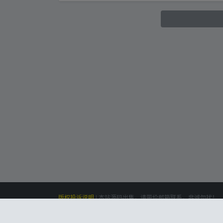
版权投诉说明
|
本站源码出售，请带价邮箱联系，非诚勿扰！
siteone
Powered by
|
联系我们(Contact Us)：
云盘资源网