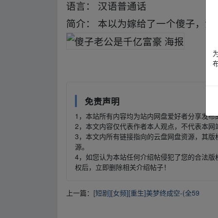
语言： 汉语普通话
简介： 本以为嫁给了一个傻子，没
免责声明
1，本站所有内容均为站内网盘爱好者分享发布
2，本文内容仅代表作者本人观点，不代表本网
3，本文内所有链接指向的云盘网盘资源，其版
源。
4，如您认为本站任何介绍帖侵犯了您的合法版
权后，立即删除相关介绍帖子！
上一篇：
[短剧][女频][重生]美梦终成空-(全59