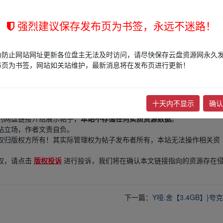
想到最后竟发现……
强烈建议保存发布页为书签，永远不迷路！
为防止网站网址更新各位盘主无法及时访问，请尽快保存云盘资源网永久
布页为书签，网站如关站维护，最新消息将在发布页进行更新！
十天内不显示
确认
的网盘链接介绍展示帖子，
本站不存储任何实质资源数据
。
站立场，作者文责自负。
权归版权方所有！其实际管理权为帖子发布者所有，本站无法操作相关资
权，请点击
版权投诉
进行投诉，我们将在确认本文链接指向的资源存在
下一篇：
Y哑.舍【3.4GB】}夸