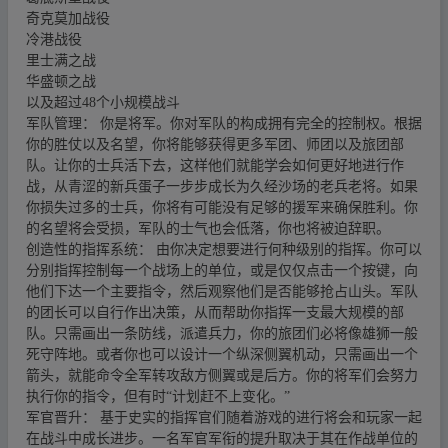
奇克莫加战役
冷港战役
里士满之战
华盛顿之战
以及超过48个小规模战斗
军队管理： 你是将军。你对军队的构成拥有完全的控制权。根据
你的胜仗以及名望，你将能够获得更多军团、师团以及旅团部
队。让你的士兵活下去，这样他们就能学会如何更好地进行作
战，从青涩的新兵蛋子一步步成长为久经沙场的老兵老将。如果
你损失过多的士兵，你将有可能没有足够的援军来确保胜利。你
的名望将会受损，军队的士气也会低落，你也将被迫辞职。
创造性的指挥系统： 由你决定想要进行何种级别的指挥。你可以
分别指挥控制每一个战场上的单位，或是仅仅点击一个按键，向
他们下达一个主要指令，然后观察他们是否能够抢占山头。军队
的团长可以自行作出决策，从而帮助你指挥一支最大规模的部
队。只需画出一条防线，派遣兵力，你的旅团们必将像雄狮一般
死守阵地。或者你也可以设计一个纵深侧翼机动，只需画出一个
箭头，就能命令全军转攻敌方侧翼或是后方。你的将军们会努力
执行你的指令，但有时“计划赶不上变化。”
军官晋升： 基于史实的指挥官们随着游戏的进行将会和玩家一起
在战斗中成长进步。一名军官军衔的提升取决于其在作战单位的