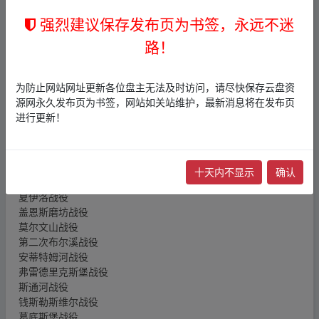
游戏介绍
强烈建议保存发布页为书签，永远不迷
终极将军：内战是一款策略类战争游戏。感受美国史上最血腥的
路！
时期 - 1861-1865年美国内战。
主要特色
完整的战役： 在战役中亲历美国内战，在数百万平方公里的土地
为防止网站网址更新各位盘主无法及时访问，请尽快保存云盘资
上参与超过50场的大小战斗，从小型遭遇战到持续数日大兵团战
源网永久发布页为书签，网站如关站维护，最新消息将在发布页
斗应有尽有。战役的发展完全取决于玩家的行动以及战斗结果。
进行更新！
基于史实的战斗也可以另外单独进行游玩。
本游戏包括以下战役：
阿维亚溪之役
腓利比战役
十天内不显示
确认
第一次布尔溪战役
夏伊洛战役
盖恩斯磨坊战役
莫尔文山战役
第二次布尔溪战役
安蒂特姆河战役
弗雷德里克斯堡战役
斯通河战役
钱斯勒斯维尔战役
葛底斯堡战役