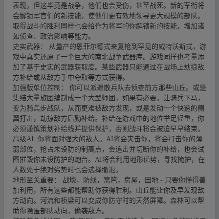
表现，但这毕竟是战争，他们也会受伤，甚至战死。新的军衔将
会解锁军官们的新技能，使他们更有效地领导更大规模的部队。
取得战斗的胜利同样也会给作为将军的你解锁新的技能，增加诸
如侦查、政治影响等能力。
史实武器： 从量产的恩菲尔德式来复枪到罕见的威特沃斯式，游
戏中真实还原了一个巨大的南北战争武器库。游戏同样也考量添
加了基于史实的武器获取度。某些武器只能通过在战场上劫掠敌
方补给或从敌方手中夺取等方式获得。
加强版单位控制： 你可以派遣散兵队去侦查前方那些山丘。或是
集结大量旅团编制成一个大型师团，如果有必要。让骑兵下马，
变为骑兵步战队，从而更难被敌方发现，或是发动一个快速的侧
翼打击，劫掠敌方后勤补给。补给在游戏中的地位举足轻重，你
必须谨慎策划补给线并提供保护，否则战斗将会被迫早早结束。
高级AI: 你将面对强大的敌人。AI将会夹击你，将会打击你的薄
弱部位，抢占未设防的制高点，会追击并切断你的补给，也会试
图摧毁你未设防护的炮台。AI将会利用地形优势，寻找掩护，在
人数处于绝对劣势时也会选择撤退。
地形至关重要： 战壕，防线，篱笆，房屋，田地 - 只要你懂得善
加利用，所有这些都能帮助你获得胜利。山丘能让你及早发现敌
方动向。河流和桥梁可以变成你防守时的天然屏障。森林可以帮
助你隐匿部队动向，偷袭敌方。