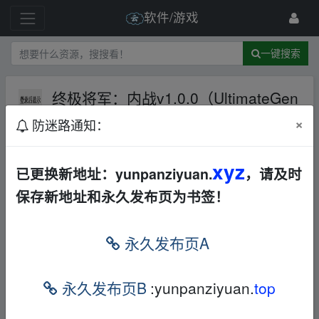
软件/游戏
一键搜索
终极将军：内战v1.0.0（UltimateGen
era【1.2GB】
夸克网盘
×
防迷路通知：
75 级
2025-3-14
游戏汤达人
xyz
已更换新地址：yunpanziyuan.
，请及时
终极将军：内战 v1.0.0（Ultimate General: Civil
保存新地址和永久发布页为书签！
War）免安装中文版
(1.2 GB)
永久发布页A
永久发布页B
:yunpanziyuan.
top