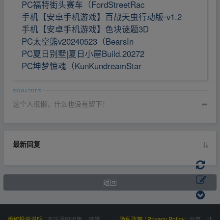
PC福特街头赛车（FordStreetRac
手机【安卓手机游戏】百战天虫行动版-v1.2
手机【安卓手机游戏】色块谜题3D
PC太空熊v20240523（BearsIn
PC夏日别墅|夏日小屋Build.20272
PC坤梦惊魂（KunKundreamStar
这个人很懒，什么也没有留下！
➦
最新回复
返回
版权投诉说明
|
本站源码出售，请带
隐私政策 / Privacy Policy
|
分享，让