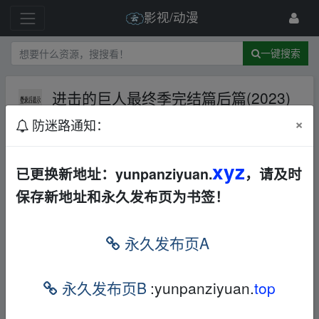
影视/动漫
一键搜索
进击的巨人最终季完结篇后篇(2023)
高清中字【43.0GB】
夸克网盘
×
防迷路通知：
1 级
2025-4-1
短剧女王
xyz
已更换新地址：yunpanziyuan.
，请及时
保存新地址和永久发布页为书签！
进击的巨人 最终季 完结篇
后篇
永久发布页A
(2023)
艾伦为了毁灭世界，发动了「地
鸣」。无数的巨人开始进攻，摧
永久发布页B
:yunpanziyuan.
top
毁一切。米卡莎、阿尔敏、让、