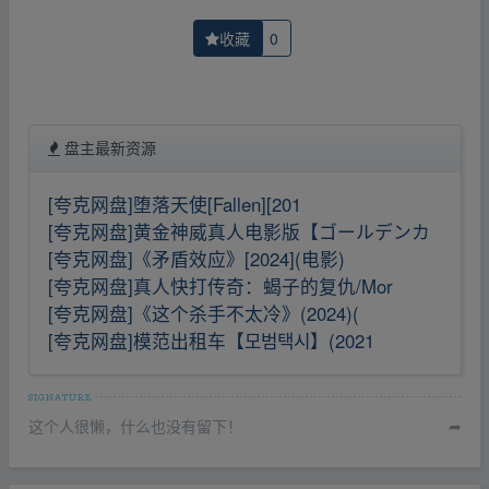
收藏
0
盘主最新资源
[夸克网盘]堕落天使[Fallen][201
[夸克网盘]黄金神威真人电影版【ゴールデンカ
[夸克网盘]《矛盾效应》[2024](电影)
[夸克网盘]真人快打传奇：蝎子的复仇/Mor
[夸克网盘]《这个杀手不太冷》(2024)(
[夸克网盘]模范出租车【모범택시】(2021
这个人很懒，什么也没有留下！
➦