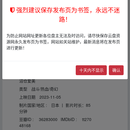
康尼、汉吉、莱纳、安妮、皮
强烈建议保存发布页为书签，永远不迷
克，以及身受重伤的利威尔……
路！
剩下的人们为了阻止艾伦，展开
了最后的战斗。
为防止网站网址更新各位盘主无法及时访问，请尽快保存云盘资
▁fr om w‥ww.y_un‥
源网永久发布页为书签，网站如关站维护，最新消息将在发布页
pan▪zi、yu▂an.xy﹏z
进行更新！
导演
林祐一郎
主演
梶裕贵/石川由依/井上麻里奈/神谷
浩史/细谷佳正/下野纮/三上枝织/谷山纪
十天内不显示
确认
章/朴璐美/子安武人/花江夏树/佐仓绫音/
沼仓爱美
类型
战斗/热血/奇幻
上映日期
2023-11-05
制片国家/地区 :
日本 丨
影片时长：85
分钟
豆瓣ID :
36283000
IMDbID :
tt270
48168