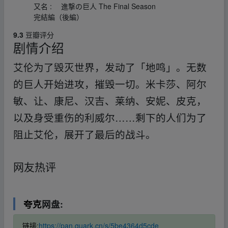
又名 :
進撃の巨人 The Final Season
完結編（後編）
9.3
豆瓣评分
剧情介绍
艾伦为了毁灭世界，发动了「地鸣」。无数
的巨人开始进攻，摧毁一切。米卡莎、阿尔
敏、让、康尼、汉吉、莱纳、安妮、皮克，
以及身受重伤的利威尔……剩下的人们为了
阻止艾伦，展开了最后的战斗。
▁fr om w‥ww.y_
un‥pan▪zi、yu▂an.xy﹏z
网友热评
▁fr om w‥ww.y_un‥pan▪zi、yu▂an.xy﹏z
夸克
网盘:
链接
:
https://pan.quark.cn/s/5be4364d5cde