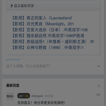
盘主最新资源
【影视】真正的家人（Lavraiefamil
【影视】月光男孩（Moonlight，201
【影视】恋爱大逃杀（日本）.中英双字/108
【影视】猎杀超自然.中英双字/1080P高清
【影视】赤焰战场1（布鲁斯・威利斯主演）.中
【影视】众神与野兽（1998）.中英双字/1
这个人很懒，什么也没有留下！
➦
最新回复
2
楼
1 级
29天前
zhangsh
支持盘主！快分享更多好资源吧！