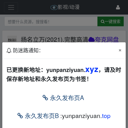
影视/动漫
一键搜索
扬名立万(2021).完整高清
夸克网盘
×
防迷路通知：
65 级
2025-4-23
QFYS119
xyz
已更换新地址：yunpanziyuan.
，请及时
扬名立万 (2021).完整高清
保存新地址和永久发布页为书签！
本帖含有隐藏内容，请您
回复
后查看
永久发布页A
_fr‥om w ww.y▪un pan zi﹏yu‥an.xy▂z
永久发布页B
:yunpanziyuan.
top
免责声明