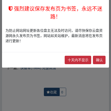
1，本站所有内容均为站内网盘爱好者分享发布的网盘链接
强烈建议保存发布页为书签，永远不迷
介绍展示帖子，
本站不存储任何实质资源数据
。
2，本文内容仅代表作者本人观点，不代表本网站立场，作
路！
者文责自负。
3，本文内所有链接指向的云盘网盘资源，其版权归版权方
所有！其实际管理权为帖子发布者所有，本站无法操作相
为防止网站网址更新各位盘主无法及时访问，请尽快保存云盘资
关资源。
源网永久发布页为书签，网站如关站维护，最新消息将在发布页
4，如您认为本站任何介绍帖侵犯了您的合法版权，请点击
进行更新！
版权投诉
进行投诉，我们将在确认本文链接指向的资源存
在侵权后，立即删除相关介绍帖子！
十天内不显示
确认
上一篇：
恐怖分子(1986).完整高清
下一篇：
快餐车(1984).完整高清
收藏
0