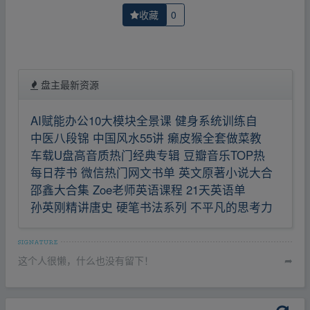
收藏
0
盘主最新资源
AI赋能办公10大模块全景课 健身系统训练自
中医八段锦 中国风水55讲 癞皮猴全套做菜教
车载U盘高音质热门经典专辑 豆瓣音乐TOP热
每日荐书 微信热门网文书单 英文原著小说大合
邵鑫大合集 Zoe老师英语课程 21天英语单
孙英刚精讲唐史 硬笔书法系列 不平凡的思考力
这个人很懒，什么也没有留下！
➦