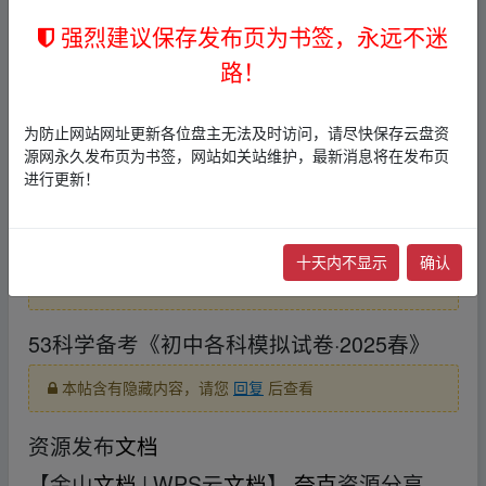
n‥pan▁zi yu an.xy▪z
强烈建议保存发布页为书签，永远不迷
每日荐书20250429
fr、om w_ww.y un‥pan▁zi yu
路！
an.xy▪z
本帖含有隐藏内容，请您
回复
后查看
为防止网站网址更新各位盘主无法及时访问，请尽快保存云盘资
源网永久发布页为书签，网站如关站维护，最新消息将在发布页
fr、om w_ww.y un‥pan▁zi yu an.xy▪z
进行更新！
中华书局全本全注全译书单（60套国学经
典）
十天内不显示
确认
本帖含有隐藏内容，请您
回复
后查看
53科学备考《初中各科模拟试卷·2025春》
本帖含有隐藏内容，请您
回复
后查看
资源发布
文档
【金山
文档
| WPS云
文档
】
夸克
资源分享