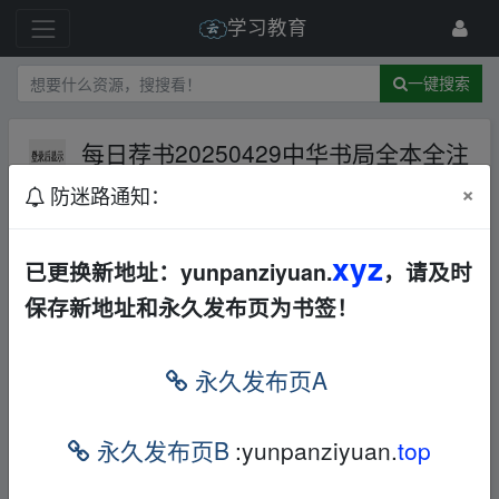
学习教育
一键搜索
每日荐书20250429中华书局全本全注
全译书单初中各科模拟试卷·2025春
×
防迷路通知：
夸克网盘
电子书
742 级
2025-4-29
浊世浮萍
xyz
已更换新地址：yunpanziyuan.
，请及时
保存新地址和永久发布页为书签！
永久发布页A
fr、om w_ww.y un‥pan▁zi yu an.xy▪z
每日荐书20250429 中华书局全本全注全译书
永久发布页B
:yunpanziyuan.
top
单 初中各科模拟试卷·2025春
fr、om w_ww.y u