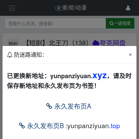
影视/动漫
一键搜索
【短剧】北王刀（138）
夸克网盘
华语
喜剧
其他
×
防迷路通知：
36 级
2025-5-4
gxspy
xyz
已更换新地址：yunpanziyuan.
，请及时
下载
链接
：
▂fr_om w‥ww.y_un pan▂zi﹏yu an.xy▂z
保存新地址和永久发布页为书签！
本帖含有隐藏内容，请您
回复
后查看
永久发布页A
▂fr_om w‥ww.y_un pan▂zi﹏yu an.xy▂z
永久发布页B
:yunpanziyuan.
top
▂fr_om w‥ww.y_un pan▂zi﹏yu an.xy▂z