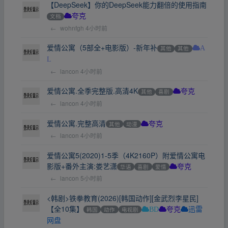
【DeepSeek】你的DeepSeek能力翻倍的使用指南
文档
夸克
←
wohnfgh
4小时前
爱情公寓（5部全+电影版）-新年补
其他
其他
A
L
←
lancon
4小时前
爱情公寓.全季完整版.高清4K
其他
喜剧
夸克
←
lancon
4小时前
爱情公寓.完整高清
其他
动漫
夸克
←
lancon
4小时前
爱情公寓5(2020)1-5季（4K2160P）附爱情公寓电
影版+番外主演:娄艺潇
华语
喜剧
爱情
夸克
←
lancon
5小时前
<韩剧>铁拳教育(2026)[韩国动作][金武烈李星民]
【全10集】
韩国
动作
电视剧
BD
夸克
迅雷
网盘