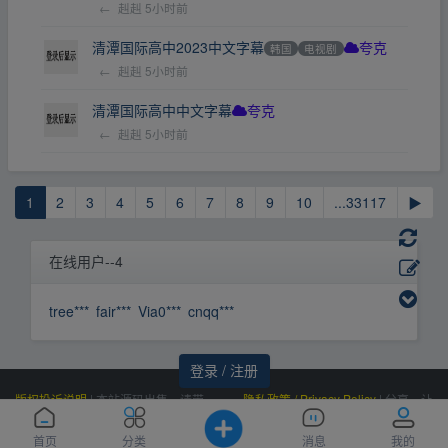
←
赳赳
5小时前
清潭国际高中2023中文字幕
韩国
电视剧
夸克
←
赳赳
5小时前
清潭国际高中中文字幕
夸克
←
赳赳
5小时前
1
2
3
4
5
6
7
8
9
10
...33117
▶
在线用户--4
tree***
fair***
Via0***
cnqq***
登录 / 注册
版权投诉说明
|
本站源码出售，请带
隐私政策 / Privacy Policy
|
分享，让
价邮箱联系，非诚勿扰！
资源更有价值！
Powered by
|
联系我们
百度统计
|
Processed:
, SQL:
云盘资源网
0.011
首页
分类
消息
我的