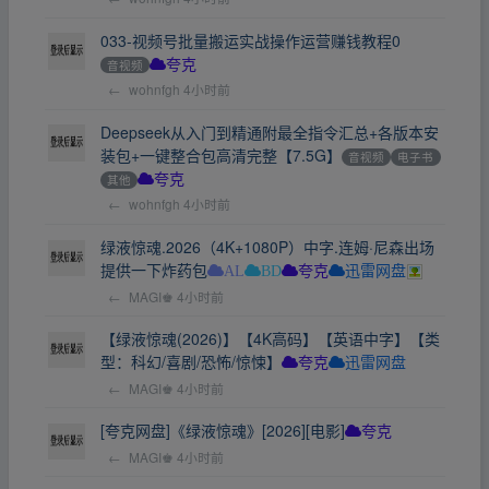
033-视频号批量搬运实战操作运营赚钱教程0
音视频
夸克
←
wohnfgh
4小时前
Deepseek从入门到精通附最全指令汇总+各版本安
装包+一键整合包高清完整【7.5G】
音视频
电子书
其他
夸克
←
wohnfgh
4小时前
绿液惊魂.2026（4K+1080P）中字.连姆·尼森出场
提供一下炸药包
AL
BD
夸克
迅雷网盘
←
MAGI♚
4小时前
【绿液惊魂(2026)】【4K高码】【英语中字】【类
型：科幻/喜剧/恐怖/惊悚】
夸克
迅雷网盘
←
MAGI♚
4小时前
[夸克网盘]《绿液惊魂》[2026][电影]
夸克
←
MAGI♚
4小时前