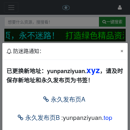
一键搜索
页，永不迷路！
打造绿色精品资源
×
防迷路通知：
发布规范
防迷路公告
最新
精华
xyz
网站【反馈】【建议】【投诉】综合接受处理帖
已更换新地址：yunpanziyuan.
，请及时
📢
保存新地址和永久发布页为书签！
←
13477835830
18天前
🔥【日版】【1992】【蜡笔小新高清收藏版】【16
永久发布页A
65集全】【国语配音】【史上最全蜡笔小新合集】
✅
日本
动漫
AL
←
cnqq9999
29分钟前
永久发布页B
:yunpanziyuan.
top
Ma.nus资料&DeepSeek全场景工具包
文档
其他
夸克