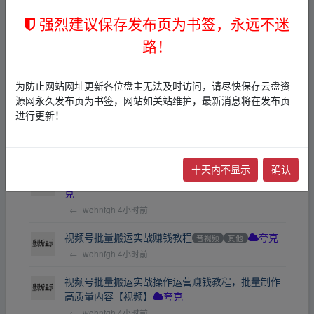
←
wohnfgh
4小时前
强烈建议保存发布页为书签，永远不迷
路！
黑马DeepSeek2025AI+新媒体搞钱指南
电子书
迅雷网盘
←
wohnfgh
4小时前
为防止网站网址更新各位盘主无法及时访问，请尽快保存云盘资
源网永久发布页为书签，网站如关站维护，最新消息将在发布页
【学习资料】DeepSeek资料（包含ai工具课，ai生
进行更新！
成PPT，写小说指令等）【夸克网盘】
奇幻玄幻
夸克
←
wohnfgh
4小时前
十天内不显示
确认
DeepSeek+AI搞钱指令库/
文档
电子书
其他
夸
克
←
wohnfgh
4小时前
视频号批量搬运实战赚钱教程
音视频
其他
夸克
←
wohnfgh
4小时前
视频号批量搬运实战操作运营赚钱教程，批量制作
高质量内容【视频】
夸克
←
wohnfgh
4小时前