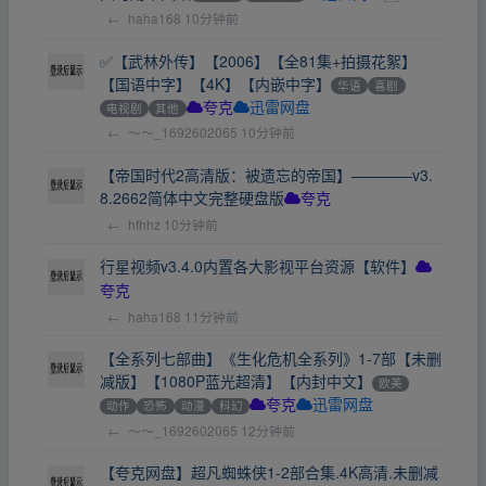
←
haha168
10分钟前
✅【武林外传】【2006】【全81集+拍摄花絮】
【国语中字】【4K】【内嵌中字】
华语
喜剧
电视剧
其他
夸克
迅雷网盘
←
～～_1692602065
10分钟前
【帝国时代2高清版：被遗忘的帝国】————v3.
8.2662简体中文完整硬盘版
夸克
←
hfhhz
10分钟前
行星视频v3.4.0内置各大影视平台资源【软件】
夸克
←
haha168
11分钟前
【全系列七部曲】《生化危机全系列》1-7部【未删
减版】【1080P蓝光超清】【内封中文】
欧美
动作
恐怖
动漫
科幻
夸克
迅雷网盘
←
～～_1692602065
12分钟前
【夸克网盘】超凡蜘蛛侠1-2部合集.4K高清.未删减