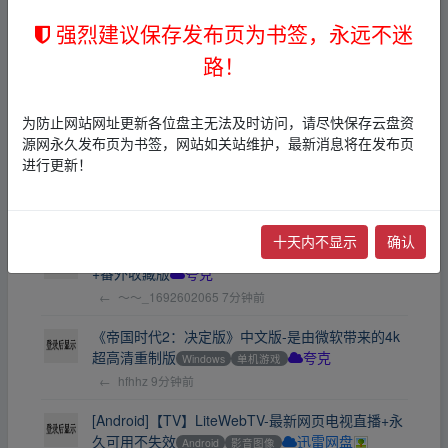
极地特快2160premux(2004)
香港
爱情
夸克
强烈建议保存发布页为书签，永远不迷
←
～～_1692602065
4分钟前
路！
【电影】3D极地特快.(2004)
华语
欧美
其他
夸
克
为防止网站网址更新各位盘主无法及时访问，请尽快保存云盘资
←
～～_1692602065
4分钟前
源网永久发布页为书签，网站如关站维护，最新消息将在发布页
进行更新！
武林外传(2006)【电视剧】夸克网盘提供
其他
其他
夸克
←
愤怒的特仑苏
4分钟前
十天内不显示
确认
爱情公寓系列1-5季全集4K2160P无水印附电影版
+番外收藏版
夸克
←
～～_1692602065
7分钟前
《帝国时代2：决定版》中文版-是由微软带来的4k
超高清重制版
Windows
单机游戏
夸克
←
hfhhz
9分钟前
[Android]【TV】LiteWebTV-最新网页电视直播+永
久可用不失效
Android
影音图像
迅雷网盘