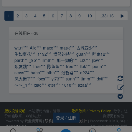
1
2
3
4
5
6
7
8
9
10
...33116
▶
在线用户--38
wtu1***
Alle***
maxq***
mask***
古城四少***
生如夏花***
1192***
愤怒的特***
guan***
吖鬼12***
pard***
jj95***
llm6***
那一脚的***
LiX***
jiow***
甄友魏***
tree***
陈鱼鱼***
free***
liuk***
penn***
smvs***
haha***
hfhh***
薄皙茗***
d224***
风大迷了***
focs***
yj73***
sunh***
jimm***
dyti***
～～_1***
xiao***
eter***
1818***
azaa***
版权投诉说明
|
本站源码出售，请带
隐私政策 / Privacy Policy
|
分享，让
价邮箱联系，非诚勿扰！
资源更有价值！
登录 / 注册
Powered by
|
联系我们
百度统计
|
Processed:
, SQL:
云盘资源网
0.013
(Contact Us)：
|
感谢
恒创科技
赞助
10