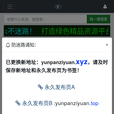
一键搜索
永不迷路！
打造绿色精品资源平台
×
防迷路通知：
发布规范
防迷路公告
最新
精华
xyz
网站【反馈】【建议】【投诉】综合接受处理帖
已更换新地址：yunpanziyuan.
，请及时
📢
保存新地址和永久发布页为书签！
←
13477835830
17天前
极地特快（2004）动画/家庭/奇幻/冒险
欧美
动漫
永久发布页A
其他
夸克
←
～～_1692602065
3分钟前
永久发布页B
:yunpanziyuan.
top
J极地特快(2004)2160P
欧美
动漫
AL
←
～～_1692602065
3分钟前