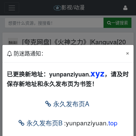
影视/动漫
一键搜索
[夸克网盘]《火神之力》|Kanguva[20
24]【电影】
夸克网盘
×
防迷路通知：
1 级
2025-6-4
影视大咖
xyz
已更换新地址：yunpanziyuan.
，请及时
保存新地址和永久发布页为书签！
火神之力
永久发布页A
(2024)
A story that travels 500 years fro
永久发布页B
:yunpanziyuan.
top
m the 1700's to 2023 about a Her
o who has to fulfil a mission left u