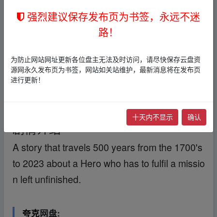
nfinished.
强烈建议保存发布页为书签，永远不迷
﹏fr▪om w ww.y‥un﹏pan zi▁
路！
yu、an.xy‥z
导演
Siva
主演
苏利耶·西瓦库马,波比·戴尔,迪莎·
为防止网站网址更新各位盘主无法及时访问，请尽快保存云盘资
帕塔尼
源网永久发布页为书签，网站如关站维护，最新消息将在发布页
进行更新！
类型
剧情/动作/奇幻
上映日期
2024-10-10(印度)
制片国家/地区 :
印度
十天内不显示
确认
剧情介绍
A story that travels 500 years from the 1700's
to 2023 about a Hero who has to fulfil a missio
n left unfinished.
﹏fr▪om w ww.y‥un﹏pan zi▁yu、an.
xy‥z
夸克
网盘: