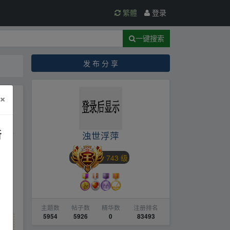
繁體
登录
一键搜索
发 布 分 享
×
新
浊世浮萍
743 级
主题数
帖子数
精华数
注册排名
5954
5926
0
83493