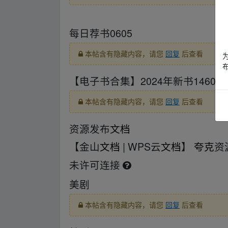
▂fr om w▁ww.y un▁pan zi yu▪an.xy、z
每日荐书0605
本帖含有隐藏内容，请您
回复
后查看
【电子书合集】2024年新书146
本帖含有隐藏内容，请您
回复
后查看
资源发布
文档
【金山
文档
| WPS云
文档
】
夸克
资
未许可连接
美剧
本帖含有隐藏内容，请您
回复
后查看