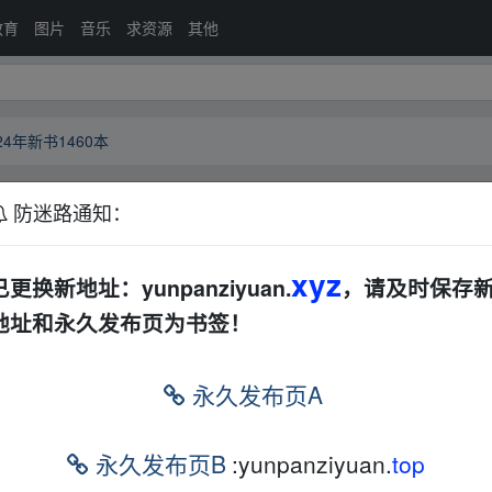
教育
图片
音乐
求资源
其他
24年新书1460本
防迷路通知：
052024年新书1460本
夸克网盘
xyz
已更换新地址：yunpanziyuan.
，请及时保存
地址和永久发布页为书签！
永久发布页A
024年新书1460本
▂fr om w▁ww.y un▁pan zi yu▪an.xy、z
n zi yu▪an.xy、z
永久发布页B
:yunpanziyuan.
top