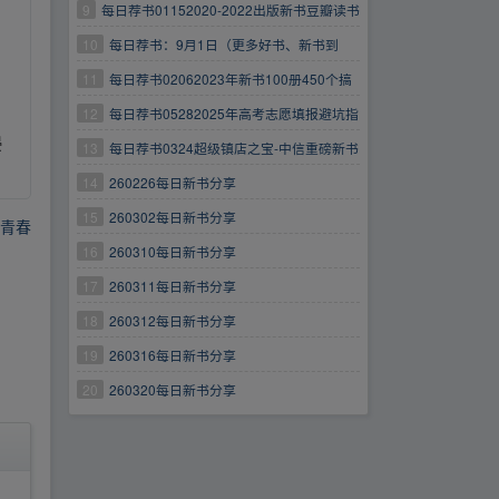
9
每日荐书01152020-2022出版新书豆瓣读书
TOP400合集
10
每日荐书：9月1日（更多好书、新书到
GZH下载）
11
每日荐书02062023年新书100册450个搞
钱玩法合集
12
每日荐书05282025年高考志愿填报避坑指
侵
南汇总4月份新书
13
每日荐书0324超级镇店之宝-中信重磅新书
合集今天也吸收了猫能量
14
260226每日新书分享
15
260302每日新书分享
字青春
16
260310每日新书分享
17
260311每日新书分享
18
260312每日新书分享
19
260316每日新书分享
20
260320每日新书分享