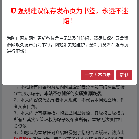
强烈建议保存发布页为书签，永远不迷
本帖含有隐藏内容，请您
回复
后查看
路！
fr、om w‥ww.y▁un、pan‥zi﹏yu▁an.xy z
为防止网站网址更新各位盘主无法及时访问，请尽快保存云盘资
源网永久发布页为书签，网站如关站维护，最新消息将在发布页
进行更新！
fr、om w‥ww.y▁un、pan‥zi﹏yu▁an.xy z
十天内不显示
确认
免责声明
1，本站所有内容均为站内网盘爱好者分享发布的网盘链接
介绍展示帖子，
本站不存储任何实质资源数据
。
2，本文内容仅代表作者本人观点，不代表本网站立场，作
者文责自负。
3，本文内所有链接指向的云盘网盘资源，其版权归版权方
所有！其实际管理权为帖子发布者所有，本站无法操作相
关资源。
4，如您认为本站任何介绍帖侵犯了您的合法版权，请点击
版权投诉
进行投诉，我们将在确认本文链接指向的资源存