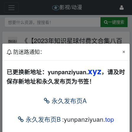
影视/动漫
一键搜索
《【2023年知识星球付费文合集八百
多篇】》【4.68GB】
夸克网盘
×
防迷路通知：
1 级
2025-6-11
avinup94286
xyz
已更换新地址：yunpanziyuan.
，请及时
【2023年知识星球付费文合集 八百多篇】汇集了多领域的知
识，帮助你在生活与职业中找到更多的可能性。通过生动的案例
保存新地址和永久发布页为书签！
分析与实践经验的分享，你将学习到一系列实用的技巧，提升自
我管理与问题解决能力，最终实现目标的跨越式进展。
永久发布页A
永久发布页B
:yunpanziyuan.
top