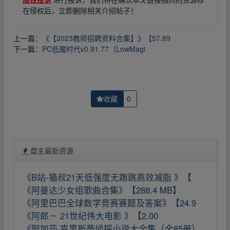
在侵权后，立即删除相关介绍帖子！
上一篇：
《【2023教师招聘资料合集】》【57.89
下一篇：
PC低魔时代v0.91.77（LowMagi
收藏
0
盘主最新资源
《B站-猫叔21天低强度无跑跳高效减脂 》【
《阿曼达少女组歌曲合集》【288.4 MB】
《阿里巴巴全球数学竞赛赛题及答案》【24.9
《阿郎－ 21世纪伟大电影 》【2.00
《阿加莎·克里斯蒂侦探小说大全集（全85册）