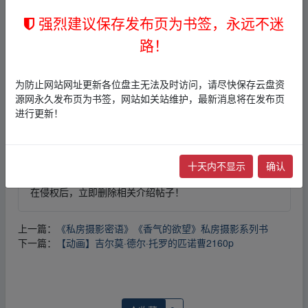
强烈建议保存发布页为书签，永远不迷
免责声明
路！
1，本站所有内容均为站内网盘爱好者分享发布的网盘链接
介绍展示帖子，
本站不存储任何实质资源数据
。
为防止网站网址更新各位盘主无法及时访问，请尽快保存云盘资
2，本文内容仅代表作者本人观点，不代表本网站立场，作
源网永久发布页为书签，网站如关站维护，最新消息将在发布页
者文责自负。
进行更新！
3，本文内所有链接指向的云盘网盘资源，其版权归版权方
所有！其实际管理权为帖子发布者所有，本站无法操作相
关资源。
4，如您认为本站任何介绍帖侵犯了您的合法版权，请点击
十天内不显示
确认
版权投诉
进行投诉，我们将在确认本文链接指向的资源存
在侵权后，立即删除相关介绍帖子！
上一篇：
《私房摄影密语》《香气的欲望》私房摄影系列书
下一篇：
【动画】吉尔莫·德尔·托罗的匹诺曹2160p