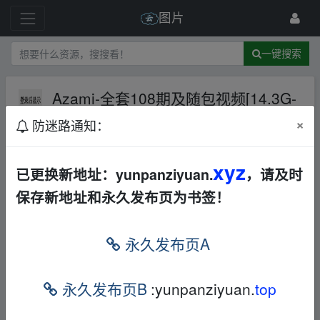
图片
一键搜索
Azami-全套108期及随包视频[14.3G-
2025.3]
百度网盘
美女人物
×
防迷路通知：
1 级
2025-6-15
白云黑土
xyz
已更换新地址：yunpanziyuan.
，请及时
保存新地址和永久发布页为书签！
、fr▁om w ww.y、un‥pan‥zi_yu、an.xy_z
分享成功：
https://pan.baidu.com/s/1NDqjCo
永久发布页A
WSF-tJHbMrbH3yJw?pwd=JQMk
解压密
码：
未许可连接
更多资源请访问：
未许可
永久发布页B
:yunpanziyuan.
top
连接
、fr▁om w ww.y、un‥pan‥zi_yu、an.xy_z