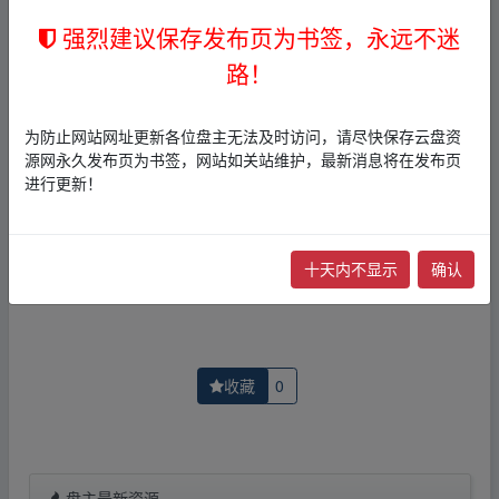
介绍展示帖子，
本站不存储任何实质资源数据
。
2，本文内容仅代表作者本人观点，不代表本网站立场，作
强烈建议保存发布页为书签，永远不迷
者文责自负。
路！
3，本文内所有链接指向的云盘网盘资源，其版权归版权方
所有！其实际管理权为帖子发布者所有，本站无法操作相
关资源。
为防止网站网址更新各位盘主无法及时访问，请尽快保存云盘资
4，如您认为本站任何介绍帖侵犯了您的合法版权，请点击
源网永久发布页为书签，网站如关站维护，最新消息将在发布页
版权投诉
进行投诉，我们将在确认本文链接指向的资源存
进行更新！
在侵权后，立即删除相关介绍帖子！
上一篇：
[夸克网盘]《满怀美梦的少年是现实主义者》(
十天内不显示
确认
下一篇：
每日荐书2025每日书单每日新书四本
收藏
0
盘主最新资源