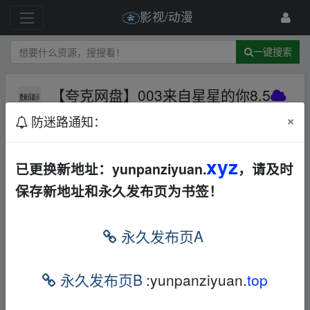
影视/动漫
一键搜索
【夸克网盘】003来自星星的你8.5
夸克网盘
其他
爱情
×
防迷路通知：
56 级
2025-6-19
小老弟爱分享
xyz
已更换新地址：yunpanziyuan.
，请及时
【
夸克
网盘】003 来自星星的你 8.5
https://pa
保存新地址和永久发布页为书签！
n.quark.cn/s/e18930866402
‥fr om w ww.y_un、pa
n zi_yu﹏an.xy z
永久发布页A
永久发布页B
:yunpanziyuan.
top
免责声明
1，本站所有内容均为站内网盘爱好者分享发布的网盘链接