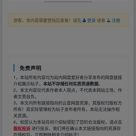
‥fr▪om w ww.y‥un、pan‥zi_yu an.xy_z
游客，本内容需要登陆后查看！请先
登录
或者
注册
‥fr▪om w ww.y‥un、pan‥zi_yu an.xy_z
免责声明
1，本站所有内容均为站内网盘爱好者分享发布的网盘链接
介绍展示帖子，
本站不存储任何实质资源数据
。
2，本文内容仅代表作者本人观点，不代表本网站立场，作
者文责自负。
3，本文内所有链接指向的云盘网盘资源，其版权归版权方
所有！其实际管理权为帖子发布者所有，本站无法操作相
关资源。
4，如您认为本站任何介绍帖侵犯了您的合法版权，请点击
版权投诉
进行投诉，我们将在确认本文链接指向的资源存
在侵权后，立即删除相关介绍帖子！