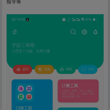
指令等
‥fr▪om w ww.y‥un、pan‥zi_yu an.xy_z