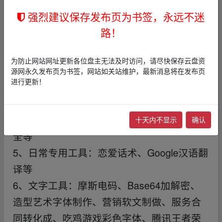
2、趣味小游戏：2048、小霸王游戏结合、虚
强烈建议保存发布页为书签，永远不迷
似三阶魔方、贪食蛇、井字棋、miku音乐游
路！
戏、飘舞的鱿鱼等
3、获取专用工具：照片选值链、视頻提取音
为防止网站网址更新各位盘主无法及时访问，请尽快保存云盘资
频、B站封面提取、短视频解析/去水印、网
源网永久发布页为书签，网站如关站维护，最新消息将在发布页
进行更新！
易音乐分析、分析、樱花动漫分析等
4、图片编辑工具：二维码聚财、水印图片、
文字图片化、GIF图溶解、壁纸大全、头像大
十天内不显示
确认
全等
5、日常专用工具：恋爱话术、Google汉语翻
译等
6、文字工具：摩斯电码、Base64加解密、
造型艺术字体制作、营销软文制做、服务合
同转化成、吃鸡游戏彩色字体、腾讯王者荣