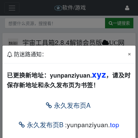
软件/游戏
一键搜索
宇宙工具箱2.8.4解锁会员版
UC网
盘
×
防迷路通知：
196 级
2025-6-20
观棋
xyz
已更换新地址：yunpanziyuan.
，请及时
‥fr▪om w ww.y‥un、pan‥zi_yu an.xy_z
保存新地址和永久发布页为书签！
功能简介：
1、计算方法：溫度单位转换、工作压力单位
永久发布页A
转换、净重单位转换、体积单位变换、時间
单位转换、即时汇率变换、总面积单位转换
永久发布页B
:yunpanziyuan.
top
等