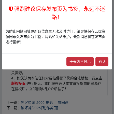
强烈建议保存发布页为书签，永远不迷
▂fr▁om w、ww.y un▂pan▁zi、yu▂an.xy_z
路！
为防止网站网址更新各位盘主无法及时访问，请尽快保存云盘资
免责声明
源网永久发布页为书签，网站如关站维护，最新消息将在发布页
1，本站所有内容均为站内网盘爱好者分享发布的网盘链接
进行更新！
介绍展示帖子，
本站不存储任何实质资源数据
。
2，本文内容仅代表作者本人观点，不代表本网站立场，作
者文责自负。
十天内不显示
确认
3，本文内所有链接指向的云盘网盘资源，其版权归版权方
所有！其实际管理权为帖子发布者所有，本站无法操作相
关资源。
4，如您认为本站任何介绍帖侵犯了您的合法版权，请点击
版权投诉
进行投诉，我们将在确认本文链接指向的资源存
在侵权后，立即删除相关介绍帖子！
上一篇：
黑客帝国-2000-电影-百度网盘
下一篇：
破坏神[2025][动作美国]