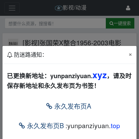
影视/动漫
一键搜索
[影视]张国荣X整合1956-2003电影
+演唱会+音乐+纪录片
UC网盘
华语
×
防迷路通知：
电视剧
196 级
2025-6-27
观棋
xyz
已更换新地址：yunpanziyuan.
，请及时
保存新地址和永久发布页为书签！
▂fr▁om w、ww.y un▂pan▁zi、yu▂an.xy_z
▂fr▁om w、ww.y un▂pan▁zi、yu▂an.xy_z
永久发布页A
UC云：
本帖含有隐藏内容，请您
回复
后查看
永久发布页B
:yunpanziyuan.
top
▂fr▁om w、ww.y un▂pan▁zi、yu▂an.xy_z