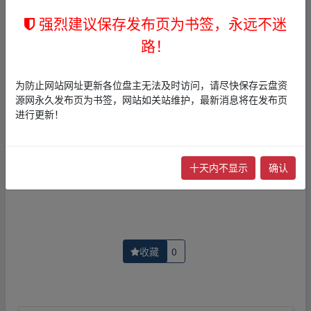
1，本站所有内容均为站内网盘爱好者分享发布的网盘链接
介绍展示帖子，
本站不存储任何实质资源数据
。
强烈建议保存发布页为书签，永远不迷
2，本文内容仅代表作者本人观点，不代表本网站立场，作
路！
者文责自负。
3，本文内所有链接指向的云盘网盘资源，其版权归版权方
所有！其实际管理权为帖子发布者所有，本站无法操作相
为防止网站网址更新各位盘主无法及时访问，请尽快保存云盘资
关资源。
源网永久发布页为书签，网站如关站维护，最新消息将在发布页
4，如您认为本站任何介绍帖侵犯了您的合法版权，请点击
进行更新！
版权投诉
进行投诉，我们将在确认本文链接指向的资源存
在侵权后，立即删除相关介绍帖子！
十天内不显示
确认
上一篇：
【夸克网盘】【恐怖电影】恶魔的尾巴.完整版
下一篇：
【夸克网盘】[窃听风云][13部合集][国粤
收藏
0