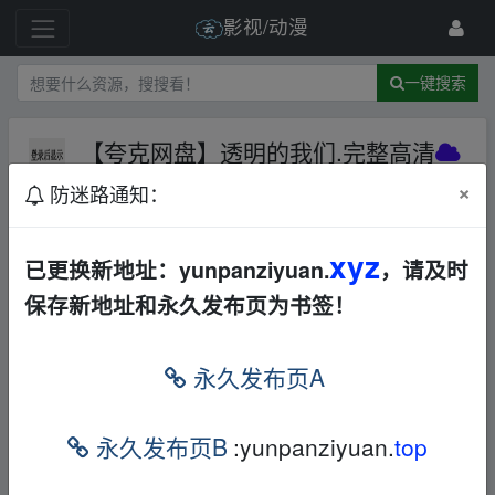
影视/动漫
一键搜索
【夸克网盘】透明的我们.完整高清
夸克网盘
其他
犯罪
×
防迷路通知：
56 级
2025-6-27
小老弟爱分享
xyz
已更换新地址：yunpanziyuan.
，请及时
【
夸克
网盘】透明的我们.完整高清
保存新地址和永久发布页为书签！
本帖含有隐藏内容，请您
回复
后查看
永久发布页A
fr om w、ww.y▂un﹏pan zi yu▁an.xy▪z
永久发布页B
:yunpanziyuan.
top
免责声明