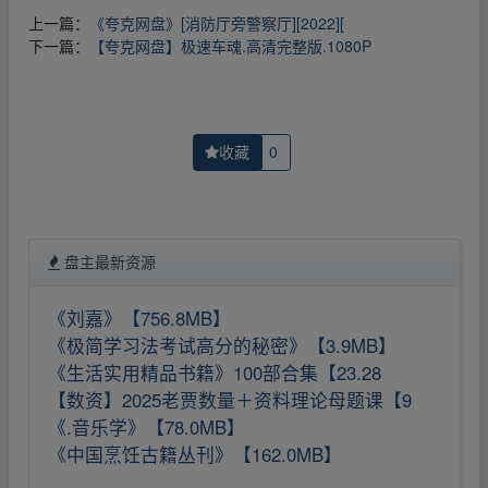
上一篇：
《夸克网盘》[消防厅旁警察厅][2022][
下一篇：
【夸克网盘】极速车魂.高清完整版.1080P
收藏
0
盘主最新资源
《刘嘉》【756.8MB】
《极简学习法考试高分的秘密》【3.9MB】
《生活实用精品书籍》100部合集【23.28
【数资】2025老贾数量＋资料理论母题课【9
《.音乐学》【78.0MB】
《中国烹饪古籍丛刊》【162.0MB】