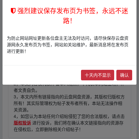
▂ww.y un▪pan_zi‥yu an.xy_z
强烈建议保存发布页为书签，永远不迷
本帖含有隐藏内容，请您
回复
后查看
路！
▪fr om w▂ww.y un▪pan_zi‥yu an.xy_z
▪fr om w▂ww.y un▪pan_zi‥yu an.xy_z
为防止网站网址更新各位盘主无法及时访问，请尽快保存云盘资
源网永久发布页为书签，网站如关站维护，最新消息将在发布页
进行更新！
免责声明
1，本站所有内容均为站内网盘爱好者分享发布的网盘链接
十天内不显示
确认
介绍展示帖子，
本站不存储任何实质资源数据
。
2，本文内容仅代表作者本人观点，不代表本网站立场，作
者文责自负。
3，本文内所有链接指向的云盘网盘资源，其版权归版权方
所有！其实际管理权为帖子发布者所有，本站无法操作相
关资源。
4，如您认为本站任何介绍帖侵犯了您的合法版权，请点击
版权投诉
进行投诉，我们将在确认本文链接指向的资源存
在侵权后，立即删除相关介绍帖子！