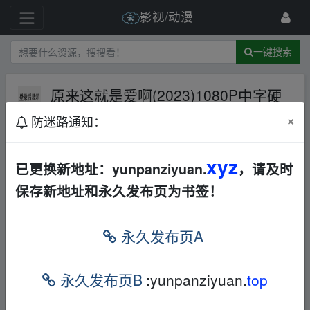
影视/动漫
一键搜索
原来这就是爱啊(2023)1080P中字硬
字幕【39.90GB】
夸克网盘
其他
×
防迷路通知：
其他
13 级
2025-7-20
liu_feng_fly
xyz
已更换新地址：yunpanziyuan.
，请及时
保存新地址和永久发布页为书签！
沈宇宙（李圣经 饰）的爸爸意外去世后，被
爸爸的情妇卖了房子，一夕间失去所有，决
永久发布页A
心要向情妇的儿子韩冬辰（金英光 饰）报
复，夺回属于自己的一切。但当宇宙越靠近
永久发布页B
:yunpanziyuan.
top
冬辰，就愈发现他令人心疼的一面。
▪fr om w