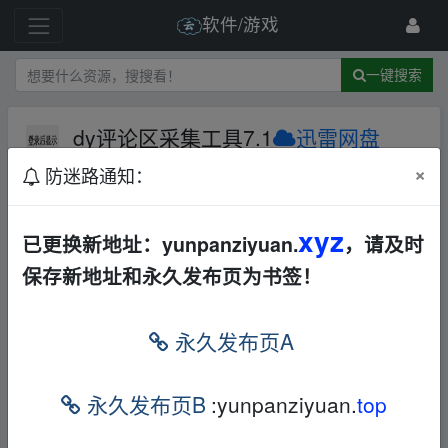
软件/游戏
一键搜索
dy评论区采集工具7.1
迅雷网盘
Windows
学习阅读
其他
×
防迷路通知：
12 级
2025-7-31
诗和远方1
xyz
已更换新地址：yunpanziyuan.
，请及时
保存新地址和永久发布页为书签！
dy评论区采集工具7.1
本帖含有隐藏内容，请您
回复
后查看
永久发布页A
‥fr om w▁ww.y_un pan▁zi▁yu﹏an.xy▂z
永久发布页B
:yunpanziyuan.
top