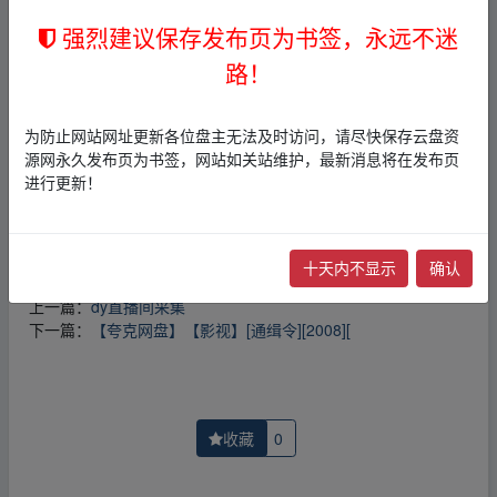
免责声明
强烈建议保存发布页为书签，永远不迷
1，本站所有内容均为站内网盘爱好者分享发布的网盘链接
介绍展示帖子，
本站不存储任何实质资源数据
。
路！
2，本文内容仅代表作者本人观点，不代表本网站立场，作
者文责自负。
3，本文内所有链接指向的云盘网盘资源，其版权归版权方
为防止网站网址更新各位盘主无法及时访问，请尽快保存云盘资
所有！其实际管理权为帖子发布者所有，本站无法操作相
源网永久发布页为书签，网站如关站维护，最新消息将在发布页
关资源。
进行更新！
4，如您认为本站任何介绍帖侵犯了您的合法版权，请点击
版权投诉
进行投诉，我们将在确认本文链接指向的资源存
在侵权后，立即删除相关介绍帖子！
十天内不显示
确认
上一篇：
dy直播间采集
下一篇：
【夸克网盘】【影视】[通缉令][2008][
收藏
0