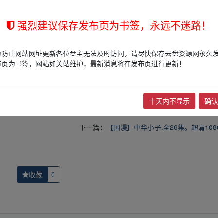
强烈建议保存发布页为书签，永远不迷路！
的网盘链接介绍展示帖子，
本站不存储任何实质资源数据
。
为防止网站网址更新各位盘主无法及时访问，请尽快保存云盘资源网永久
站立场，作者文责自负。
布页为书签，网站如关站维护，最新消息将在发布页进行更新！
权归版权方所有！其实际管理权为帖子发布者所有，本站无法操作相关资
权，请点击
版权投诉
进行投诉，我们将在确认本文链接指向的资源存在
十天内不显示
确认
下一篇：
【国漫】中华小子.全26集。超清108
收藏
0