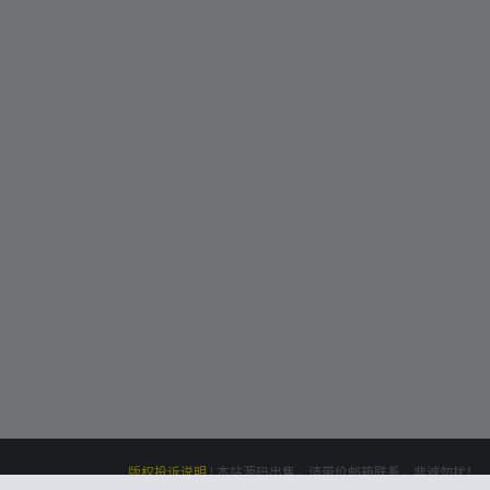
版权投诉说明
|
本站源码出售，请带价邮箱联系，非诚勿扰！