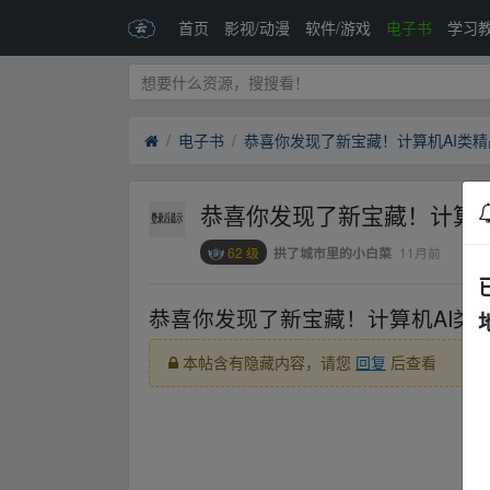
首页
影视/动漫
软件/游戏
电子书
学习
电子书
恭喜你发现了新宝藏！计算机AI类
恭喜你发现了新宝藏！计算机
62 级
11月前
拱了城市里的小白菜
恭喜你发现了新宝藏！计算机AI类
本帖含有隐藏内容，请您
回复
后查看
fr‥om w、ww.y▁un、pan﹏zi yu‥an.xy▁z
fr‥om w、ww.y▁un、pan﹏zi yu‥an.xy▁z