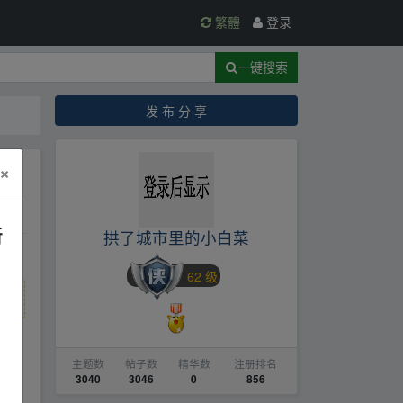
繁體
登录
一键搜索
发 布 分 享
×
新
拱了城市里的小白菜
62 级
主题数
帖子数
精华数
注册排名
3040
3046
0
856