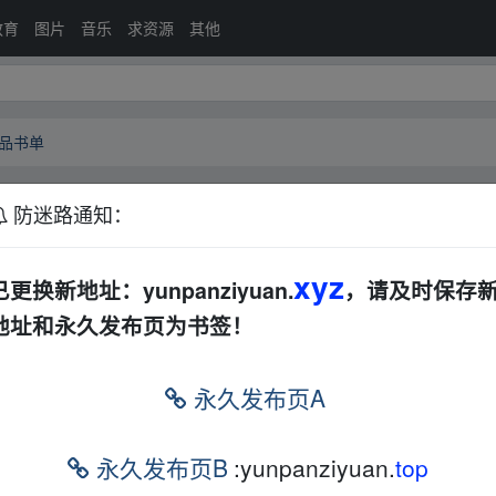
教育
图片
音乐
求资源
其他
精品书单
防迷路通知：
AI类精品书单
夸克网盘
教育
xyz
已更换新地址：yunpanziyuan.
，请及时保存
精品书单
地址和永久发布页为书签！
fr‥om w、ww.y▁un、pan﹏zi yu‥an.xy▁z
永久发布页A
永久发布页B
:yunpanziyuan.
top