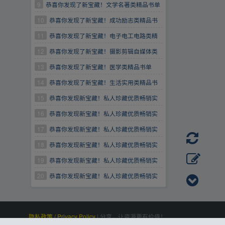
9
恭喜你发现了新宝藏！文学名著类精品书单
10
恭喜你发现了新宝藏！成功励志类精品书
单
11
恭喜你发现了新宝藏！电子电工电路类精
品书单
12
恭喜你发现了新宝藏！摄影剪辑自媒体类
精品书单
13
恭喜你发现了新宝藏！医学类精品书单
14
恭喜你发现了新宝藏！生活实用类精品书
单
15
恭喜你发现新宝藏！私人珍藏优质畅销实
用精品书籍分享第13期【情商口才类】
16
恭喜你发现新宝藏！私人珍藏优质畅销实
用精品书籍分享第14期【情商口才类】
17
恭喜你发现新宝藏！私人珍藏优质畅销实
用精品书籍分享第16期【为人处世类】
18
恭喜你发现新宝藏！私人珍藏优质畅销实
用精品书籍分享第17期【为人处世类】
19
恭喜你发现新宝藏！私人珍藏优质畅销实
用精品书籍分享第21期【厨艺美食类】
20
恭喜你发现新宝藏！私人珍藏优质畅销实
用精品书籍分享第22期【厨艺美食类】
隐私政策 / Privacy Policy
|
分享，让资源更有价值！
百度统计
|
Processed:
, SQL:
|
感谢
恒创科技
赞助