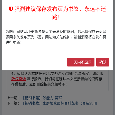
强烈建议保存发布页为书签，永远不迷
﹏fr﹏om w▁ww.y▁un pan_zi、yu▂an.xy▁z
路！
免责声明
为防止网站网址更新各位盘主无法及时访问，请尽快保存云盘资
1，本站所有内容均为站内网盘爱好者分享发布的网盘链接
源网永久发布页为书签，网站如关站维护，最新消息将在发布页
介绍展示帖子，
本站不存储任何实质资源数据
。
进行更新！
2，本文内容仅代表作者本人观点，不代表本网站立场，作
者文责自负。
3，本文内所有链接指向的云盘网盘资源，其版权归版权方
十天内不显示
确认
所有！其实际管理权为帖子发布者所有，本站无法操作相
关资源。
4，如您认为本站任何介绍帖侵犯了您的合法版权，请点击
版权投诉
进行投诉，我们将在确认本文链接指向的资源存
在侵权后，立即删除相关介绍帖子！
上一篇：
【畅销书籍】软能力-吴军
下一篇：
【畅销书籍】家庭趣味图解百科丛书（套装23册