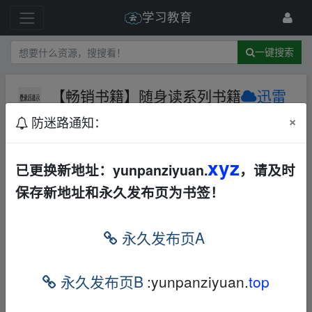
学习教育
一键搜索
【畅销书籍】随身读系列书籍
迅雷
网盘
电子书
×
防迷路通知：
142 级
11月前
天外来仙
xyz
已更换新地址：yunpanziyuan.
，请及时
保存新地址和永久发布页为书签！
【畅销书籍】随身读系列书籍
﹏fr﹏om w▁ww.y▁
un pan_zi、yu▂an.xy▁z
永久发布页A
本帖含有隐藏内容，请您
回复
后查看
永久发布页B
:yunpanziyuan.
top
﹏fr﹏om w▁ww.y▁un pan_zi、yu▂an.xy▁z