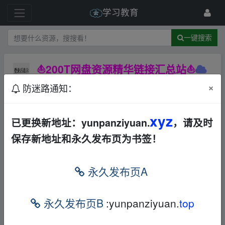
学习教育
一键搜索
⛵200T网盘资源精华链接汇总站⛵
AL
百度网盘
夸克网盘
其他
×
防迷路通知：
1 级
2022-11-14
Future Bass
xyz
已更换新地址：yunpanziyuan.
，请及时
保存新地址和永久发布页为书签！
▁fr、om w﹏ww.y▁un、pan▁zi﹏yu‥an.xy▁z
少儿
▁fr、om w﹏ww.y▁un、pan▁zi﹏yu‥an.xy▁z
永久发布页A
💡 小灯塔系列-让知识陪孩子去远航！——49
门课程全
▁fr、om w﹏ww.y▁un、pan▁zi﹏yu‥an.xy▁z
永久发布页B
:yunpanziyuan.
top
链接
：
https://www.aliyundrive.com/s/frFHHtT