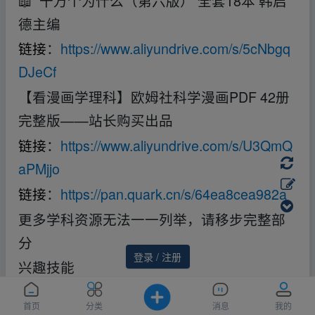
📖 十万个为什么（第六版） 全套18本 韩启
德主编
链接
：
https://www.aliyundrive.com/s/5cNbgq
DJeCf
【看漫画学理科】欧姆社科学漫画PDF 42册
完整版——站长购买出品
链接
：
https://www.aliyundrive.com/s/U3QmQ
aPMjjo
链接
：
https://pan.quark.cn/s/64ea8cea982a
更多学科资源无法一一列举，请移步完整部
分
登录 / 注册
兴趣技能
综合
首页
分类
消息
我的