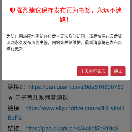
Rv8L
▁fr、om w﹏ww.y▁un、pan▁zi﹏yu‥an.xy▁z
强烈建议保存发布页为书签，永远不迷
凯叔讲故事系列（85门课程全）★★★★
路！
——站长力荐！
链接
：
https://www.aliyundrive.com/s/U1ujKug
为防止网站网址更新各位盘主无法及时访问，请尽快保存云盘资
源网永久发布页为书签，网站如关站维护，最新消息将在发布页
Jmn3
进行更新！
🐬 童话故事汇总（睡前必备）
链接
1：
https://www.aliyundrive.com/s/m89cF
十天内不显示
确认
6opAfN
链接
2：
https://pan.quark.cn/s/9de510830760
🔥 亲子育儿系列音频课
链接
：
https://www.aliyundrive.com/s/iREykoR
B3P2
链接
：
https://pan.quark.cn/s/448ef5b819c3