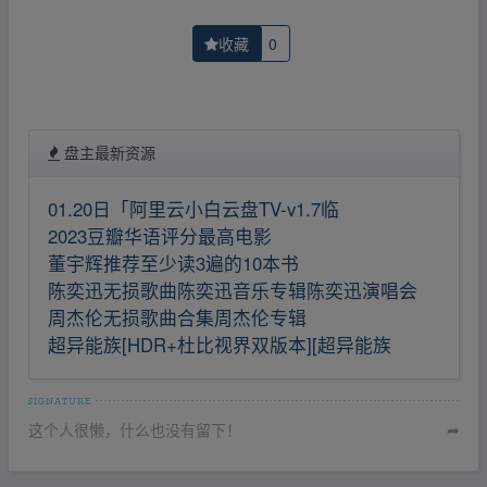
收藏
0
盘主最新资源
01.20日「阿里云小白云盘TV-v1.7临
2023豆瓣华语评分最高电影
董宇辉推荐至少读3遍的10本书
陈奕迅无损歌曲陈奕迅音乐专辑陈奕迅演唱会
周杰伦无损歌曲合集周杰伦专辑
超异能族[HDR+杜比视界双版本][超异能族
这个人很懒，什么也没有留下！
➦