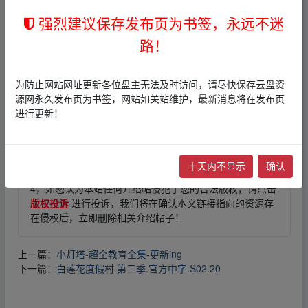
fr﹏om w﹏ww.y▂un、pan‥zi‥yu‥an.xy‥z
强烈建议保存发布页为书签，永远不迷
路！
免责声明
为防止网站网址更新各位盘主无法及时访问，请尽快保存云盘资
1，本站所有内容均为站内网盘爱好者分享发布的网盘链接
源网永久发布页为书签，网站如关站维护，最新消息将在发布页
介绍展示帖子，
本站不存储任何实质资源数据
。
进行更新！
2，本文内容仅代表作者本人观点，不代表本网站立场，作
者文责自负。
3，本文内所有链接指向的云盘网盘资源，其版权归版权方
所有！其实际管理权为帖子发布者所有，本站无法操作相
十天内不显示
确认
关资源。
4，如您认为本站任何介绍帖侵犯了您的合法版权，请点击
版权投诉
进行投诉，我们将在确认本文链接指向的资源存
在侵权后，立即删除相关介绍帖子！
上一篇：
小灯塔-超全教育全集-更新ing
下一篇：
白莲花度假村.第二季.官方中字.S02.20