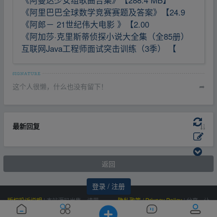
《阿曼达少女组歌曲合集》【288.4 MB】
《阿里巴巴全球数学竞赛赛题及答案》【24.9
《阿郎－ 21世纪伟大电影 》【2.00
《阿加莎·克里斯蒂侦探小说大全集（全85册）
互联网Java工程师面试突击训练（3季） 【
这个人很懒，什么也没有留下！
➦
最新回复
返回
登录 / 注册
版权投诉说明
|
本站源码出售，请带
隐私政策 / Privacy Policy
|
分享，让
价邮箱联系，非诚勿扰！
资源更有价值！
Powered by
|
联系我们
百度统计
|
Processed:
, SQL:
云盘资源网
0.101