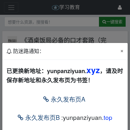
学习教育
一键搜索
《酒桌饭局必备的口才套路（完
结）》【265.5MB】
夸克网盘
×
防迷路通知：
1 级
11月前
avinup94286
xyz
已更换新地址：yunpanziyuan.
，请及时
酒桌饭局必备的口才套路（完结）这本书带
保存新地址和永久发布页为书签！
给读者一个新鲜的视角，无论是在探索历
史、社会还是文化方面，它都能为你提供独
永久发布页A
特的深度和思考。每一页都充满了智慧和启
发，是对知识渴望者的不二之选。
▂fr om w‥
永久发布页B
:yunpanziyuan.
top
ww.y▁un‥pan▪zi yu▁an.xy z