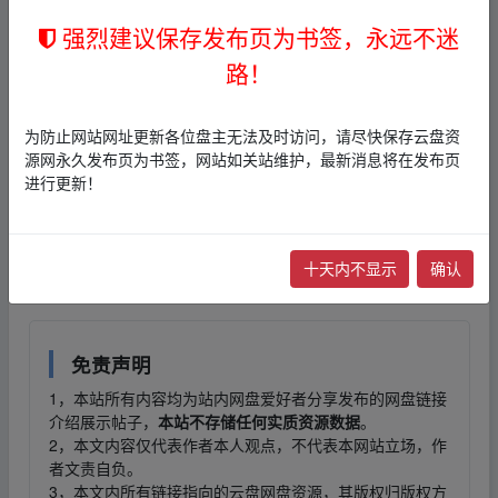
本帖含有隐藏内容，请您
回复
后查看
强烈建议保存发布页为书签，永远不迷
路！
▂fr om w‥ww.y▁un‥pan▪zi yu▁an.xy z
为防止网站网址更新各位盘主无法及时访问，请尽快保存云盘资
源网永久发布页为书签，网站如关站维护，最新消息将在发布页
▂fr om w‥ww.y
进行更新！
十天内不显示
确认
▁un‥pan▪zi yu▁an.xy z
免责声明
1，本站所有内容均为站内网盘爱好者分享发布的网盘链接
介绍展示帖子，
本站不存储任何实质资源数据
。
2，本文内容仅代表作者本人观点，不代表本网站立场，作
者文责自负。
3，本文内所有链接指向的云盘网盘资源，其版权归版权方