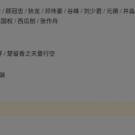
冠忠 / 狄龙 / 邓伟豪 / 谷峰 / 刘少君 / 元德 / 井淼 
 陈国权 / 西瓜刨 / 张作舟
 / 楚留香之天雷行空
古装