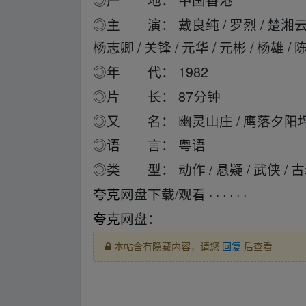
◎主 演： 戴良纯 / 罗烈 / 楚湘云 / 顾
杨志卿 / 关锋 / 元华 / 元彬 / 杨雄 /
◎年 代： 1982
◎片 长： 87分钟
◎又 名： 幽灵山庄 / 鹰落夕阳坪
◎语 言： 粤语
◎类 型： 动作 / 悬疑 / 武侠 / 
夸克
网盘下载/观看 · · · · · ·
夸克
网盘：
本帖含有隐藏内容，请您
回复
后查看