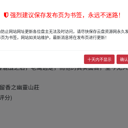
强烈建议保存发布页为书签，永远不迷路！
了朝廷的通缉和追杀，无奈之中，楚留香来到了幽灵
在幽灵山庄里的，全都是和楚留香一样身陷困境的大
为防止网站网址更新各位盘主无法及时访问，请尽快保存云盘资源网永久
布页为书签，网站如关站维护，最新消息将在发布页进行更新！
长街接连抵达。经过连番的试炼，老鹰终于相信了楚
皇爷设了一个局，亦在将企图造反的幽灵山庄众人捉
小如鼠嗜赌成性的胡斐竟然也是八皇爷派到这里来的
十天内不显示
确认
番混战之后，老鹰逃走，而他的真实面目，至今无人
楚留香之幽靈山莊
、fr_om w ww.y▪un▪pan▁zi▪yu▂an.xy、z
评分)