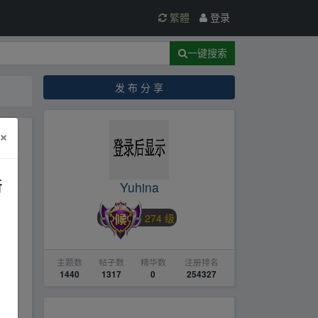
繁體
登录
一键搜索
发 布 分 享
×
新
Yuhina
274 级
主题数
帖子数
精华数
注册排名
1440
1317
0
254327