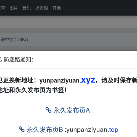
教育
图片
音乐
求资源
其他
语中字[1.88G]
防迷路通知：
0P国语中字[1.88G]
夸克网盘
xyz
已更换新地址：yunpanziyuan.
，请及时保存
地址和永久发布页为书签！
永久发布页A
永久发布页B
:yunpanziyuan.
top
om w ww.y▪un▪pan▁zi▪yu▂an.xy、z