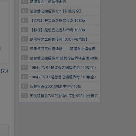
蝠传奇】高清分享！
10
楚留香之二蝙蝠传电影
11
楚留香之蝙蝠传奇?【补链分享】
12
【影视】楚留香之蝙蝠传奇.1080p
13
【影视】楚留香之香帅传奇.1080p
14
楚留香之二蝙蝠传奇【CCTV6电影】
侵
15
经典怀旧武侠连续剧——楚留香之蝙蝠传
奇.苗侨伟
16
楚留香之蝙蝠传奇 翁美玲苗侨伟主演 40集
全 1984年
17
1984 / TVB / 楚留香之蝙蝠传奇 / 40集全 /
7.4
高清修复版 / 苗侨伟 / 翁美玲
18
1984 / TVB / 楚留香之蝙蝠传奇 / 40集全 /
高清修复版 / 苗侨伟 / 翁美玲 / 顶级珍藏
19
新楚留香(2001)国语中字全40集
20
笑侠楚留香720P[国语中字][1993]（经典武
侠喜剧片，稀缺资源）