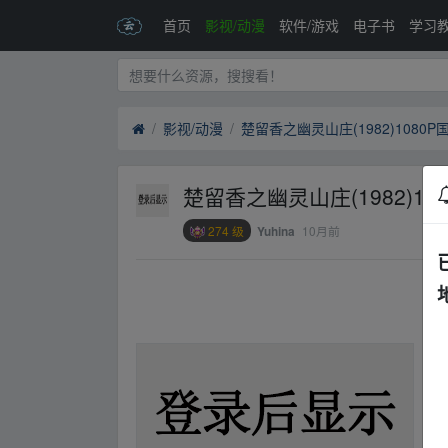
首页
影视/动漫
软件/游戏
电子书
学习
影视/动漫
楚留香之幽灵山庄(1982)1080P国
楚留香之幽灵山庄(1982)108
274 级
10月前
Yuhina
、fr_om w ww.y▪un▪pan▁zi▪yu▂an.xy、z
、fr_