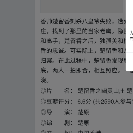
香帅楚留香刺杀八皇爷失败，遭到
庄，找到了那里的当家老鹰。隐匿
和高手，楚留香之后，独孤美和柳
香的忠诚。可实际上，楚留香和八
归案。在此过程中，楚留香发现胆
底，两人一拍即合，相互照应。一
晓。
、fr_om w ww.y▪un▪pan▁zi▪yu▂an.xy、z
◎片 名： 楚留香之幽灵山庄 
◎豆瓣评分： 6.6分 (共2590人参与
◎导 演： 楚原
◎编 剧： 楚原
◎产 地： 中国香港