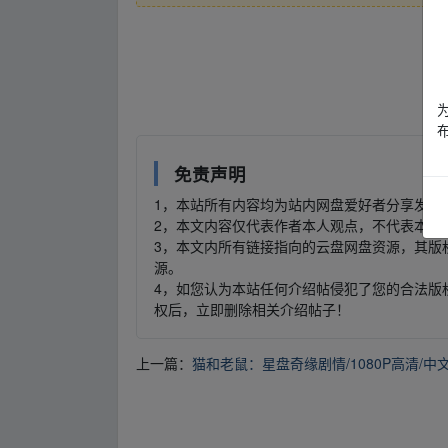
_fr om w ww.y、un▪pan zi yu an.xy z
_fr om w ww.y、un▪pan zi yu an.xy z
免责声明
1，本站所有内容均为站内网盘爱好者分享发布
2，本文内容仅代表作者本人观点，不代表本网
3，本文内所有链接指向的云盘网盘资源，其版
源。
4，如您认为本站任何介绍帖侵犯了您的合法版
权后，立即删除相关介绍帖子！
上一篇：
猫和老鼠：星盘奇缘剧情/1080P高清/中