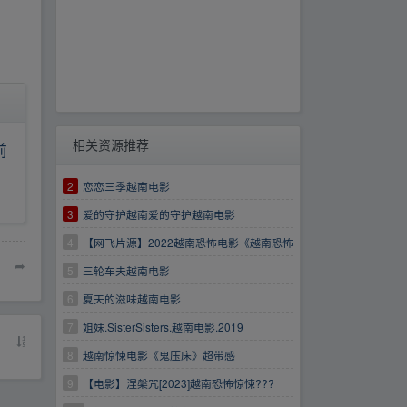
相关资源推荐
前
2
恋恋三季越南电影
3
爱的守护越南爱的守护越南电影
4
【网飞片源】2022越南恐怖电影《越南恐怖
➦
故事》1080P 内嵌中字
5
三轮车夫越南电影
6
夏天的滋味越南电影
7
姐妹.SisterSisters.越南电影.2019
8
越南惊悚电影《鬼压床》超带感
9
【电影】涅槃咒[2023]越南恐怖惊悚???