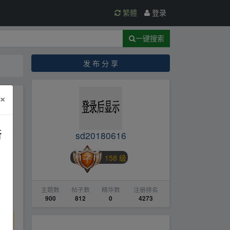
繁體
登录
一键搜索
发 布 分 享
×
新
sd20180616
158 级
 an.
主题数
帖子数
精华数
注册排名
900
812
0
4273