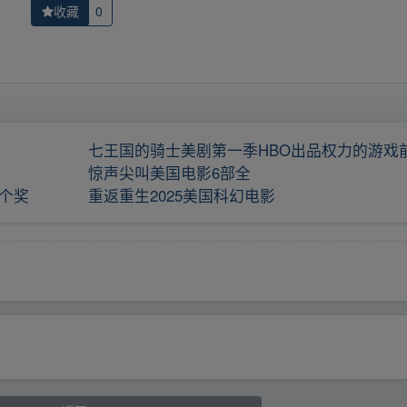
收藏
0
七王国的骑士美剧第一季HBO出品权力的游戏
惊声尖叫美国电影6部全
4个奖
重返重生2025美国科幻电影