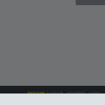
版权投诉说明
|
本站源码出售，请带价邮箱联系，非诚勿扰！
siteone
Powered by
|
联系我们(Contact Us)：
云盘资源网