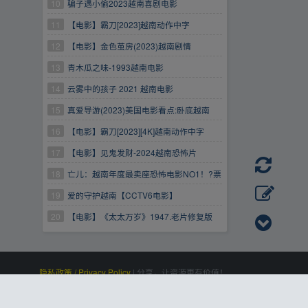
10
骗子遇小偷2023越南喜剧电影
11
【电影】霸刀[2023]越南动作中字
12
【电影】金色茧房(2023)越南剧情
13
青木瓜之味-1993越南电影
14
云雾中的孩子 2021 越南电影
15
真爱导游(2023)美国电影看点:卧底越南
16
【电影】霸刀[2023][4K]越南动作中字
17
【电影】见鬼发财-2024越南恐怖片
18
亡儿：越南年度最卖座恐怖电影NO1！?票
房破248億越南盾！【亡儿】2023
19
爱的守护越南【CCTV6电影】
20
【电影】《太太万岁》1947.老片修复版
隐私政策 / Privacy Policy
|
分享，让资源更有价值！
百度统计
|
Processed:
, SQL:
|
感谢
恒创科技
赞助
0.097
21