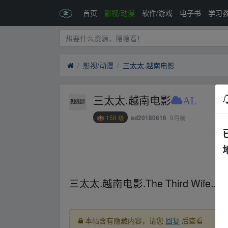
首页
影视/动漫
软件/游戏
电子书
学习
影视/动漫
三太太.越南电影
三太太.越南电影
AL
158 级
9月前
sd20180616
_fr om w ww.y、un▪pan zi yu an.xy z
三太太.越南电影.The Third Wife...
xy z
本帖含有隐藏内容，请您
回复
后查看