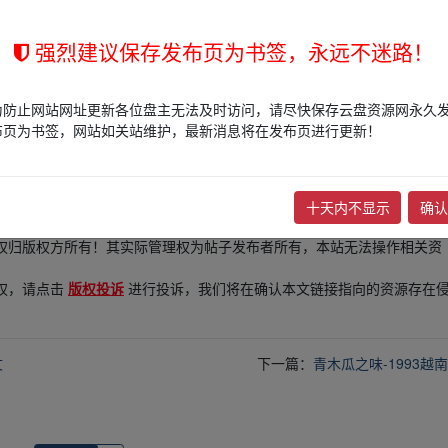
强烈建议保存发布页为书签，永远不迷路！
为防止网站网址更新各位盘主无法及时访问，请尽快保存云盘资源网永久
布页为书签，网站如关站维护，最新消息将在发布页进行更新！
的网盘链接介绍展示帖子，
本站不存储任何实质资源数据
。
十天内不显示
确认
站立场，作者文责自负。
权归版权方所有！其实际管理权为帖子发布者所有，本站无法操作相关资
权，请点击
版权投诉
进行投诉，我们将在确认本文链接指向的资源存在
文
下一篇：
青木瓜之味-1993越