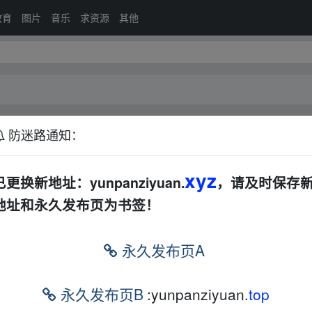
教育
图片
音乐
求资源
其他
防迷路通知：
xyz
已更换新地址：yunpanziyuan.
，请及时保存
地址和永久发布页为书签！
永久发布页A
.018.BD720p.越南语中字.mp4
_fr om w ww.y、un▪pan zi yu
永久发布页B
:yunpanziyuan.
top