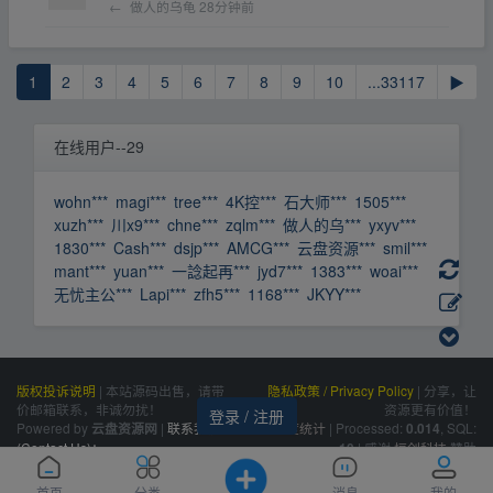
←
做人的乌龟
28分钟前
1
2
3
4
5
6
7
8
9
10
...33117
▶
在线用户--29
wohn***
magi***
tree***
4K控***
石大师***
1505***
xuzh***
川x9***
chne***
zqlm***
做人的乌***
yxyv***
1830***
Cash***
dsjp***
AMCG***
云盘资源***
smil***
mant***
yuan***
一諗起再***
jyd7***
1383***
woai***
无忧主公***
Lapi***
zfh5***
1168***
JKYY***
版权投诉说明
|
本站源码出售，请带
隐私政策 / Privacy Policy
|
分享，让
价邮箱联系，非诚勿扰！
资源更有价值！
登录 / 注册
Powered by
|
联系我们
百度统计
|
Processed:
, SQL:
云盘资源网
0.014
(Contact Us)：
|
感谢
恒创科技
赞助
10
siteone@qq.com
首页
分类
消息
我的