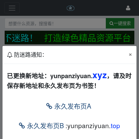
一键搜索
永不迷路！
打造绿色精品资源平台，
×
防迷路通知：
发布规范
防迷路公告
最新
精华
xyz
网站【反馈】【建议】【投诉】综合接受处理帖
已更换新地址：yunpanziyuan.
，请及时
📢
保存新地址和永久发布页为书签！
←
13477835830
18天前
[夸克网盘]超凡蜘蛛侠12部（安德鲁·加菲尔德）4K
永久发布页A
版
其他
枪战
夸克
←
一諗起再累都係要做人
14秒前
永久发布页B
:yunpanziyuan.
top
超凡蜘蛛侠【1080P/4K】【英语中字】
夸克
←
一諗起再累都係要做人
39秒前