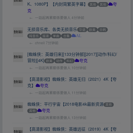
K、1080P】【内封简繁英字幕】
其他
其他
夸
克
←
一諗起再累都係要做人
4分钟前
无损音乐库、各类无损音乐
华语
欧美
日韩
纯音乐
摇滚
单曲
合集
AL
←
chneil
7分钟前
[蜘蛛侠：英雄归来][133分钟部][2017][动作/科幻/
冒险][4K]
欧美
动作
科幻
夸克
←
一諗起再累都係要做人
10分钟前
【高清影视】蜘蛛侠：英雄无归（2021）4K【夸
克】
夸克
←
一諗起再累都係要做人
11分钟前
蜘蛛侠：平行宇宙【2018电影4k最新资源
其他
其他
夸克
←
一諗起再累都係要做人
13分钟前
【高清影视】蜘蛛侠：英雄远征（2019）4K【夸