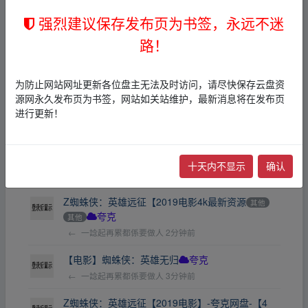
蜘蛛侠：英雄远征2160premux(2019)
日本
枪战
强烈建议保存发布页为书签，永远不迷
夸克
路！
←
一諗起再累都係要做人
1分钟前
【电影】蜘蛛侠：英雄远征(2019)
夸克
为防止网站网址更新各位盘主无法及时访问，请尽快保存云盘资
←
一諗起再累都係要做人
1分钟前
源网永久发布页为书签，网站如关站维护，最新消息将在发布页
进行更新！
蜘蛛侠英雄远征🔥夸克盘
其他
其他
夸克
←
一諗起再累都係要做人
1分钟前
蜘蛛侠.英雄远征🔥🔥夸克盘
其他
其他
夸克
十天内不显示
确认
←
一諗起再累都係要做人
2分钟前
Z蜘蛛侠：英雄远征【2019电影4k最新资源
其他
其他
夸克
←
一諗起再累都係要做人
2分钟前
【电影】蜘蛛侠：英雄无归
夸克
←
一諗起再累都係要做人
3分钟前
Z蜘蛛侠：英雄远征【2019电影】-夸克网盘-【4