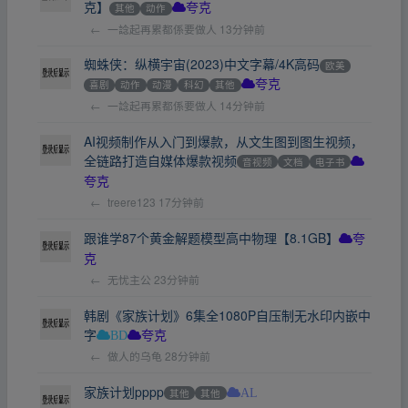
克】
其他
动作
夸克
←
一諗起再累都係要做人
13分钟前
蜘蛛侠：纵横宇宙(2023)中文字幕/4K高码
欧美
喜剧
动作
动漫
科幻
其他
夸克
←
一諗起再累都係要做人
14分钟前
AI视频制作从入门到爆款，从文生图到图生视频，
全链路打造自媒体爆款视频
音视频
文档
电子书
夸克
←
treere123
17分钟前
跟谁学87个黄金解题模型高中物理【8.1GB】
夸
克
←
无忧主公
23分钟前
韩剧《家族计划》6集全1080P自压制无水印内嵌中
字
BD
夸克
←
做人的乌龟
28分钟前
家族计划pppp
其他
其他
AL