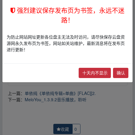
强烈建议保存发布页为书签，永远不迷
免责声明
路！
1，本站所有内容均为站内网盘爱好者分享发布的网盘链接
介绍展示帖子，
本站不存储任何实质资源数据
。
2，本文内容仅代表作者本人观点，不代表本网站立场，作
为防止网站网址更新各位盘主无法及时访问，请尽快保存云盘资
者文责自负。
源网永久发布页为书签，网站如关站维护，最新消息将在发布页
3，本文内所有链接指向的云盘网盘资源，其版权归版权方
进行更新！
所有！其实际管理权为帖子发布者所有，本站无法操作相
关资源。
4，如您认为本站任何介绍帖侵犯了您的合法版权，请点击
版权投诉
进行投诉，我们将在确认本文链接指向的资源存
十天内不显示
确认
在侵权后，立即删除相关介绍帖子！
上一篇：
单依纯《单依纯专辑+单曲》[FLAC][2.
下一篇：
MeloYou_1.3.9.2音乐播放，聆听
收藏
0