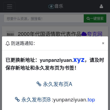
音乐
一键搜索
2000年代国语情歌代表作品
夸克网
盘
华语
合集
×
防迷路通知：
9 级
5月前
xiaogu
xyz
已更换新地址：yunpanziyuan.
，请及时
保存新地址和永久发布页为书签！
2000年代国语情歌代表作品
▁fr om w ww.y un▁p
an zi_yu▪an.xy▪z
永久发布页A
本帖含有隐藏内容，请您
回复
后查看
永久发布页B
:yunpanziyuan.
top
▁fr om w ww.y un▁pan zi_yu▪an.xy▪z