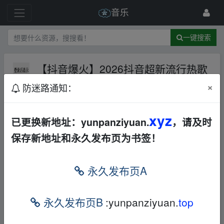
音乐
一键搜索
【抖音爆火】2026抖音超新流行热歌
267首精选乐库频道无损音质乐享
×
防迷路通知：
夸克网盘
华语
合集
打包
258 级
5月前
benben2020
xyz
已更换新地址：yunpanziyuan.
，请及时
保存新地址和永久发布页为书签！
、fr‥om w▪ww.y、un‥pan zi yu▁an.xy z
永久发布页A
【抖音爆火】2026抖音超新流行热歌267首精
选乐库频道无损音质乐享 [WAV+MP3+12.1G
永久发布页B
:yunpanziyuan.
top
B]F
、fr‥om w▪ww.y、un‥pan zi yu▁an.xy z