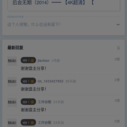
后会无期（2014）━━ 【4K超清】 【
这个人很懒，什么也没有留下！
➦
最新回复
2
楼
1 级
1月前
jianhan
谢谢盘主分享！
3
楼
1 级
26天前
hh_1633427952
谢谢盘主分享！
4
楼
1 级
24天前
工作谷歌
谢谢盘主分享！
5
楼
1 级
24天前
工作谷歌