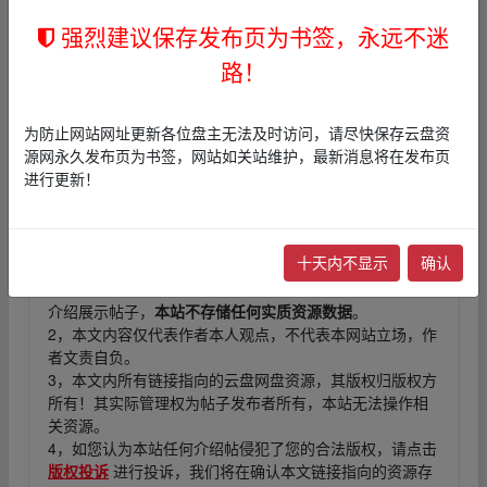
链接
：
强烈建议保存发布页为书签，永远不迷
本帖含有隐藏内容，请您
回复
后查看
路！
、fr‥om w▪ww.y、un‥pan zi yu▁an.xy z
为防止网站网址更新各位盘主无法及时访问，请尽快保存云盘资
源网永久发布页为书签，网站如关站维护，最新消息将在发布页
、fr‥om w▪ww.y、un‥pan zi yu▁an.xy z
进行更新！
免责声明
十天内不显示
确认
1，本站所有内容均为站内网盘爱好者分享发布的网盘链接
介绍展示帖子，
本站不存储任何实质资源数据
。
2，本文内容仅代表作者本人观点，不代表本网站立场，作
者文责自负。
3，本文内所有链接指向的云盘网盘资源，其版权归版权方
所有！其实际管理权为帖子发布者所有，本站无法操作相
关资源。
4，如您认为本站任何介绍帖侵犯了您的合法版权，请点击
版权投诉
进行投诉，我们将在确认本文链接指向的资源存